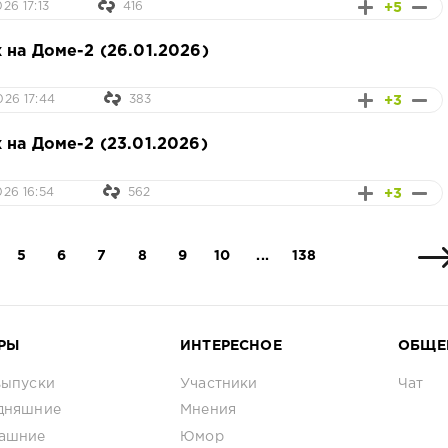
+5
26 17:13
416
 на Доме-2 (26.01.2026)
+3
026 17:44
383
 на Доме-2 (23.01.2026)
+3
026 16:54
562
5
6
7
8
9
10
...
138
РЫ
ИНТЕРЕСНОЕ
ОБЩЕ
выпуски
Участники
Чат
дняшние
Мнения
ашние
Юмор