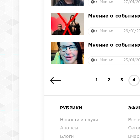
Мнения
27/01/20
Мнение о событиях
Мнения
26/01/2
Мнение о событиях
Мнения
23/01/2
1
2
3
4
РУБРИКИ
ЭФИ
Новости и слухи
Все 
Анонсы
Сего
Блоги
Вчер