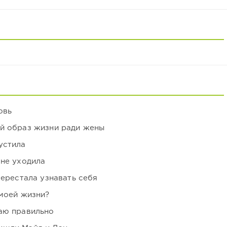
овь
ой образ жизни ради жены
устила
 не уходила
перестала узнавать себя
 моей жизни?
аю правильно