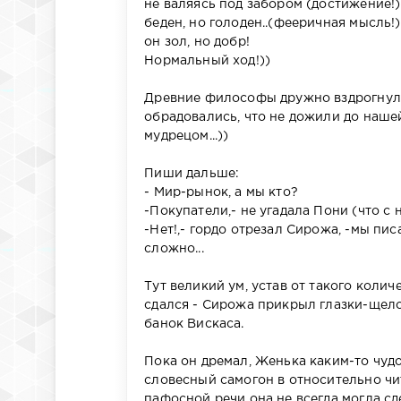
не валяясь под забором (достижение!)...
беден, но голоден..(фееричная мысль!),
он зол, но добр!
Нормальный ход!))
Древние философы дружно вздрогнули
обрадовались, что не дожили до наше
мудрецом...))
Пиши дальше:
- Мир-рынок, а мы кто?
-Покупатели,- не угадала Пони (что с н
-Нет!,- гордо отрезал Сирожа, -мы пис
сложно...
Тут великий ум, устав от такого коли
сдался - Сирожа прикрыл глазки-щелоч
банок Вискаса.
Пока он дремал, Женька каким-то чуд
словесный самогон в относительно чит
пафосной речи она не всегда могла сде