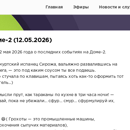
Главная
Эфиры
Новости и слу
е-2 (12.05.2026)
 мая 2026 года о последних событиях на Доме-2.
дмуртский испанец Сирожа, вальяжно развалившись на
ега, — это под каким соусом ты все подаешь.
 стучала по клавишам, пытаясь хоть как-то оформить тот
ль...)
мысли прут, как тараканы по кухне в три часа ночи! —
й, пока не убежали... сфур… смур… сфурмулируй их,
В 😄( Грохоты — это промышленные машины,
охочения сыпучих материалов),