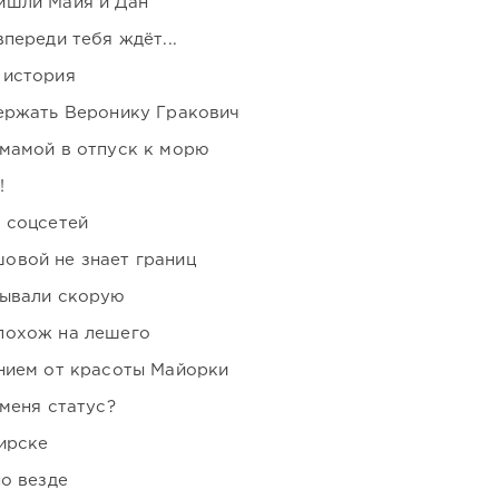
ишли Майя и Дан
переди тебя ждёт...
 история
держать Веронику Гракович
мамой в отпуск к морю
!
 соцсетей
овой не знает границ
зывали скорую
похож на лешего
нием от красоты Майорки
 меня статус?
ирске
но везде