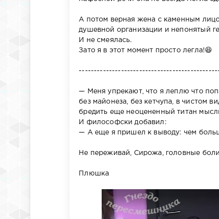
А потом верная жена с каменным лицом
душевной организации и непонятый ге
И не смеялась.
Зато я в этот момент просто легла!😆
----------------------------------------------
— Меня упрекают, что я леплю что попал
без майонеза, без кетчупа, в чистом в
бредить еще неоцененный титан мысли
И философски добавил:
— А еще я пришел к выводу: чем боль
Не переживай, Сирожа, головные боли 
Плюшка