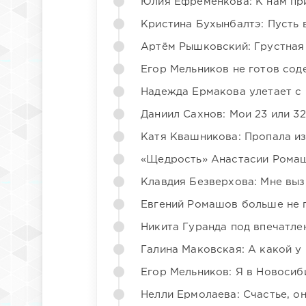
Юлия Ефременкова: К нам пр
Кристина Бухынбалтэ: Пусть в
Артём Рышковский: Грустная
Егор Мельников не готов со
Надежда Ермакова улетает с 
Даниил Сахнов: Мои 23 или 32
Катя Квашникова: Пропала из
«Щедрость» Анастасии Ромаш
Клавдия Безверхова: Мне вы
Евгений Ромашов больше не 
Никита Гуранда под впечатле
Галина Маковская: А какой у
Егор Мельников: Я в Новосиб
Нелли Ермолаева: Счастье, о