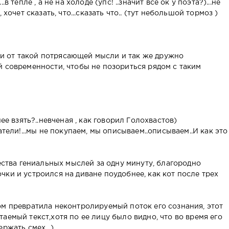
в тепле , а не на холоде (упс! ..значит все ок у поэта?)...не
 хочет сказать, что...сказать что.. (тут небольшой тормоз )
 от такой потрясающей мысли и так же дружно
й современности, чтобы не позориться рядом с таким
ее взять?..невченая , как говорил Голохвастов)
атели!...мы не покупаем, мы описываем..описываем..И как это
чества гениальных мыслей за одну минуту, благородно
ки и устроился на диване поудобнее, как кот после трех
ом превратила неконтролируемый поток его сознания, этот
аемый текст,хотя по ее лицу было видно, что во время его
ржать смех...)