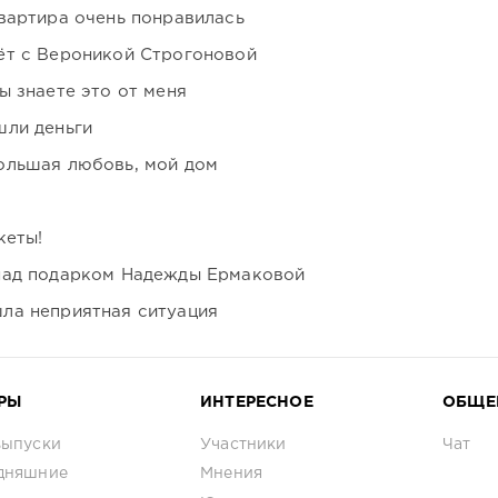
вартира очень понравилась
ёт с Вероникой Строгоновой
ы знаете это от меня
шли деньги
ольшая любовь, мой дом
кеты!
над подарком Надежды Ермаковой
ла неприятная ситуация
РЫ
ИНТЕРЕСНОЕ
ОБЩЕ
выпуски
Участники
Чат
дняшние
Мнения