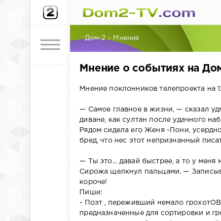
Дом-2
»
Мнения
Мнение о событиях на Дом
Мнение поклонников телепроекта на 12
— Самое главное в жизни, — сказал у
диване, как султан после удачного наб
Рядом сидела его Женя -Пони, усердно
бред, что нес этот непризнанный писате
— Ты это… давай быстрее, а то у меня 
Сирожа щелкнул пальцами. — Записыва
короче!
Пиши:
- Поэт , переживший немало грохотО
предназначенные для сортировки и гр