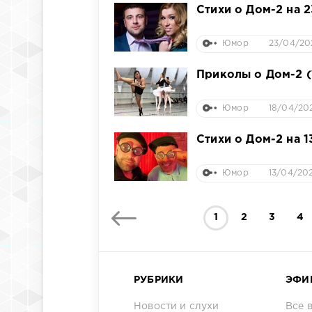
Стихи о Дом-2 на 
Юмор
23/04/202
Приколы о Дом-2 (
Юмор
18/04/202
Стихи о Дом-2 на 1
Юмор
13/04/202
1
2
3
4
РУБРИКИ
ЭФИ
Новости и слухи
Все 