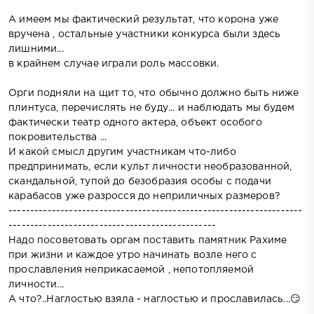
А имеем мы фактический результат, что корона уже
вручена , остальные участники конкурса были здесь
лишними...
в крайнем случае играли роль массовки.
Орги подняли на щит то, что обычно должно быть ниже
плинтуса, перечислять не буду... и наблюдать мы будем
фактически театр одного актера, объект особого
покровительства ...
И какой смысл другим участникам что-либо
предпринимать, если культ личности необразованной,
скандальной, тупой до безобразия особы с подачи
карабасов уже разросся до неприличных размеров?
--------------------------------------------------------------------
------------------------------------------------
Надо посоветовать оргам поставить памятник Рахиме
при жизни и каждое утро начинать возле него с
прославления неприкасаемой , непотопляемой
личности...
А что?..Наглостью взяла - наглостью и прославилась...😏