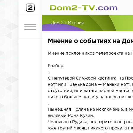
Дом-2
»
Мнения
Мнение о событиях на Дом
Мнение поклонников телепроекта на 15
Разбор.
.
С непутевой Службой кастинга, на Про
нет" или "Ванька дома — Маньки нет"
отсутствии, или ватага парней мается
никого больше нет, и у пацанов никак
.
Нынешняя Поляна не исключение, в м
вилявый Рома Кузин.
Чернявого Рудика, подозрительно равн
уже третий месяц никакого проку, а 