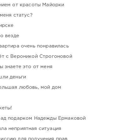
нием от красоты Майорки
 меня статус?
ирске
но везде
вартира очень понравилась
ёт с Вероникой Строгоновой
ы знаете это от меня
шли деньги
ольшая любовь, мой дом
кеты!
над подарком Надежды Ермаковой
ла неприятная ситуация
иссию для получения прав