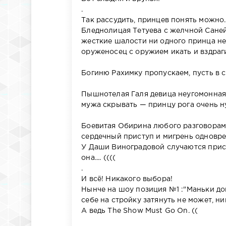
.
Так рассудить, принцев понять можно. 
Бледнолицая Тетуева с желчной Сане
жесткие шалости ни одного принца не 
оруженосец с оружием икать и вздраги
Богиню Рахимку пропускаем, пусть в св
Пышнотелая Галя девица неугомонная,
мужа скрывать — принцу рога очень ну
Боевитая Обирина любого разговорами 
сердечный приступ и мигрень одновре
У Даши Виноградовой случаются прист
она.... ((((
.
И всё! Никакого выбора!
Нынче на шоу позиция №1 :"Маньки до
себе на стройку затянуть не может, никт
А ведь The Show Must Go On. ((