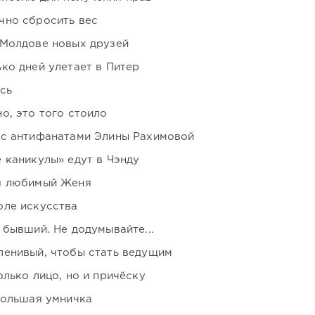
чно сбросить вес
 Молдове новых друзей
ко дней улетает в Питер
сь
о, это того стоило
 с антифанатами Элины Рахимовой
 каникулы» едут в Чэнду
я любимый Женя
оле искусства
 бывший. Не додумывайте...
ленивый, чтобы стать ведущим
лько лицо, но и причёску
большая умничка