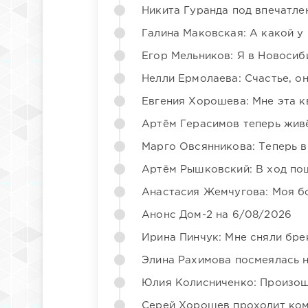
Никита Гуранда под впечатле
Галина Маковская: А какой у
Егор Мельников: Я в Новосиб
Нелли Ермолаева: Счастье, о
Евгения Хорошева: Мне эта к
Артём Герасимов теперь жив
Марго Овсянникова: Теперь в
Артём Рышковский: В ход по
Анастасия Жемчугова: Моя б
Анонс Дом-2 на 6/08/2026
Ирина Пинчук: Мне сняли бре
Элина Рахимова посмеялась 
Юлия Колисниченко: Произош
Серей Хорошев проходит ком