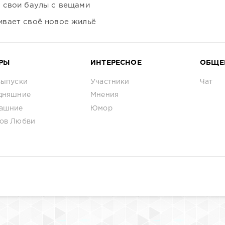
 свои баулы с вещами
вает своё новое жильё
РЫ
ИНТЕРЕСНОЕ
ОБЩЕ
выпуски
Участники
Чат
дняшние
Мнения
ашние
Юмор
ов Любви