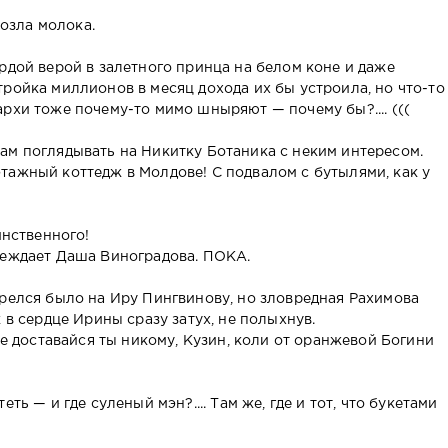
козла молока.
рдой верой в залетного принца на белом коне и даже
ройка миллионов в месяц дохода их бы устроила, но что-то
рхи тоже почему-то мимо шныряют — почему бы?.... (((
ам поглядывать на Никитку Ботаника с неким интересом.
рехэтажный коттедж в Молдове! С подвалом с бутылями, как у
инственного!
беждает Даша Виноградова. ПОКА.
орелся было на Иру Пингвинову, но зловредная Рахимова
 в сердце Ирины сразу затух, не полыхнув.
не доставайся ты никому, Кузин, коли от оранжевой Богини
ть — и где суленый мэн?.... Там же, где и тот, что букетами