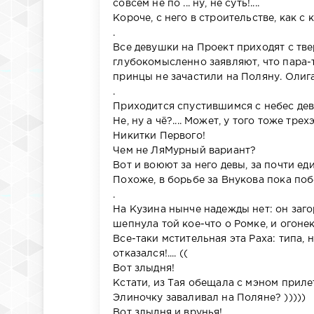
совсем не по ... ну, не суть!....
Короче, с него в строительстве, как с 
.
Все девушки на Проект приходят с тве
глубокомысленно заявляют, что пара-т
принцы не зачастили на Поляну. Олига
.
Приходится спустившимся с небес дев
Не, ну а чё?.... Может, у того тоже т
Никитки Первого!
Чем не ЛяМурный вариант?
Вот и воюют за него девы, за почти ед
Похоже, в борьбе за Внукова пока по
.
На Кузина нынче надежды нет: он заг
шепнула той кое-что о Ромке, и огонек
Все-таки мстительная эта Раха: типа, 
отказался!.... ((
Вот злыдня!
Кстати, из Тая обещала с мэном прилете
Элиночку заваливал на Поляне? )))))
Вот злыдня и врунья!