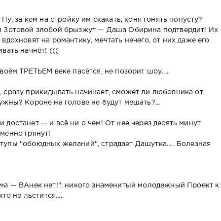
Ну, за кем на стройку им скакать, коня гонять попусту?
й Зотовой злобой брызжут — Даша Обирина подтвердит! Их
вдохновят на романтику, мечтать нечего, от них даже его
вать начнёт! (((
оём ТРЕТЬЕМ веке пасётся, не позорит шоу.....
 сразу прикидывать начинает, сможет ли любовника от
жны? Короне на голове не будут мешать?...
достанет — и всё ни о чем! От нее через десять минут
менно грянут!
упы "обоюдных желаний", страдает Дашутка..... Болезная
ма — ВАнек нет!", никого знаменитый молодежный Проект к
о не льстится.....