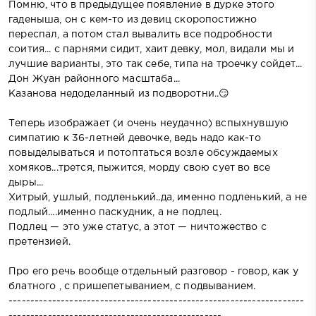
Помню, что в предыдущее появление в дурке этого
гаденыша, он с кем-то из девиц скоропостижно
переспал, а потом стал вывалить все подробности
соития... с парнями сидит, хаит девку, мол, видали мы и
лучшие варианты, это так себе, типа на троечку сойдет...
Дон Жуан районного масштаба...
Казанова недоделанный из подворотни..😏
Теперь изображает (и очень неудачно) вспыхнувшую
симпатию к 36-летней девочке, ведь надо как-то
повыделываться и потоптаться возле обсуждаемых
хомяков...трется, пыжится, морду свою сует во все
дыры...
Хитрый, ушлый, подленький..да, именно подленький, а не
подлый....именно паскудник, а не подлец.
Подлец — это уже статус, а этот — ничтожество с
претензией.
Про его речь вообще отдельный разговор - говор, как у
блатного , с пришепетыванием, с подвыванием.
--------------------------------------------------------------------
-------------------------------------------------