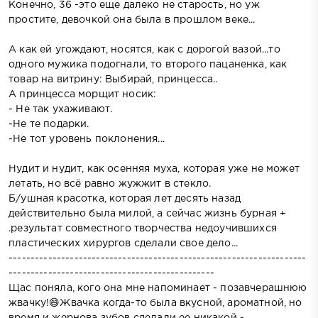
Конечно, 36 -это еще далеко не старость, но уж
простите, девочкой она была в прошлом веке...
А как ей угождают, носятся, как с дорогой вазой...то
одного мужика подогнали, то второго пацаненка, как
товар на витрину: Выбирай, принцесса..
А принцесса морщит носик:
- Не так ухаживают.
-Не те подарки.
-Не тот уровень поклонения...
Нудит и нудит, как осенняя муха, которая уже не может
летать, но всё равно жужжит в стекло.
Б/ушная красотка, которая лет десять назад
действительно была милой, а сейчас жизнь бурная +
.результат совместного творчества недоучившихся
пластических хирургов сделали свое дело...
--------------------------------------------------------------------
-----------------------------------------------
Щас поняла, кого она мне напоминает - позавчерашнюю
жвачку!😄Жвачка когда-то была вкусной, ароматной, но
время и жернова зубов сделали ее никакой -