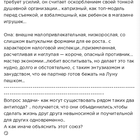
требует усилий, он считает оскорблением своей тонкой
душевной организации... капризный, как топ-модель
перед съемкой, и взбалмошный, как ребенок в магазине
игрушек...
Она: внешне малопривлекательная, низкорослая, со
слишком выпуклыми формами для ее роста.. с
характером налоговой инспекци...приземленная,
расчетливая и неглупая — короче, опасный противник...
мастер экономии...любит воспитывать, но делает это так
нудно, долго и обстоятельно, с таким энтузиазмом и
занудством, что ее партнер готов бежать на Луну
пешком...
--------------------------------------------------------------------
----------------------------------------------------
Вопрос задачи- как могут существовать рядом таких два
антипода? .. получается, что они объединились,чтобы
сделать жизнь друг друга невыносимой и поучительной
для других одновременно..
А как иначе объяснить этот союз?
😏