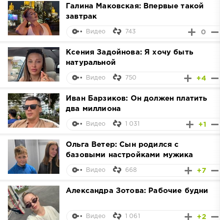
Галина Маковская: Впервые такой
завтрак
743
0
Видео
Ксения Задойнова: Я хочу быть
натуральной
750
+4
Видео
Иван Барзиков: Он должен платить
два миллиона
1 031
+1
Видео
Ольга Ветер: Сын родился с
базовыми настройками мужика
668
+7
Видео
Александра Зотова: Рабочие будни
1 061
+2
Видео