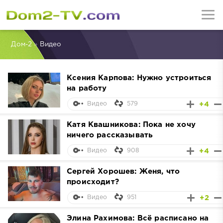
Дом-2
»
Видео
Ксения Карпова: Нужно устроиться
на работу
579
+4
Видео
Катя Квашникова: Пока не хочу
ничего рассказывать
908
+4
Видео
Сергей Хорошев: Женя, что
происходит?
951
+2
Видео
Элина Рахимова: Всё расписано на