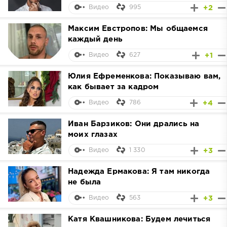
995
+2
Видео
Максим Евстропов: Мы общаемся
каждый день
627
+1
Видео
Юлия Ефременкова: Показываю вам,
как бывает за кадром
786
+4
Видео
Иван Барзиков: Они дрались на
моих глазах
1 330
+3
Видео
Надежда Ермакова: Я там никогда
не была
563
+3
Видео
Катя Квашникова: Будем лечиться