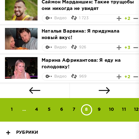
Саймон Марданшин: Такие трущобы
они никогда не увидят
1 723
+2
Видео
Наталья Варвина: Я придумала
новый вкус!
926
+3
Видео
Марина Африкантова: Я еду на
голодовку!
969
+2
Видео
1
...
4
5
6
7
8
9
10
11
12
РУБРИКИ