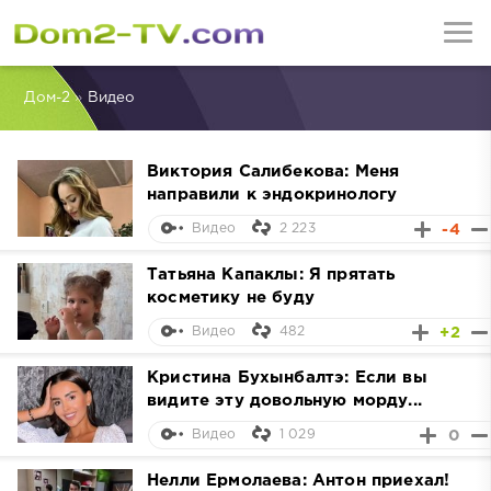
Дом-2
»
Видео
Виктория Салибекова: Меня
направили к эндокринологу
2 223
-4
Видео
Татьяна Капаклы: Я прятать
косметику не буду
482
+2
Видео
Кристина Бухынбалтэ: Если вы
видите эту довольную морду...
1 029
0
Видео
Нелли Ермолаева: Антон приехал!