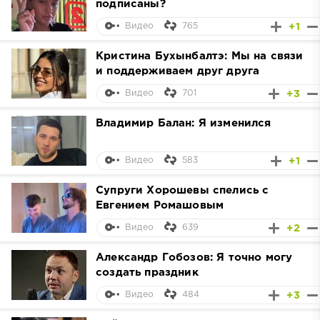
подписаны?
765
+1
Видео
Кристина Бухынбалтэ: Мы на связи
и поддерживаем друг друга
701
+3
Видео
Владимир Балан: Я изменился
583
+1
Видео
Супруги Хорошевы спелись с
Евгением Ромашовым
639
+2
Видео
Александр Гобозов: Я точно могу
создать праздник
484
+3
Видео