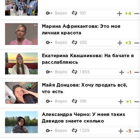
591
+4
Видео
Марина Африкантова: Это моя
личная красота
655
+3
Видео
Екатерина Квашникова: На бачате я
расслабляюсь
1 855
-1
Видео
Майя Донцова: Хочу продать всё,
что есть
536
+1
Видео
Александра Черно: У меня таких
Давидов знаете сколько
1 539
-5
Видео