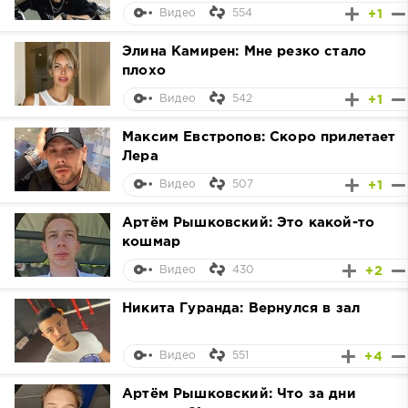
554
+1
Видео
Элина Камирен: Мне резко стало
плохо
542
+1
Видео
Максим Евстропов: Скоро прилетает
Лера
507
+1
Видео
Артём Рышковский: Это какой-то
кошмар
430
+2
Видео
Никита Гуранда: Вернулся в зал
551
+4
Видео
Артём Рышковский: Что за дни