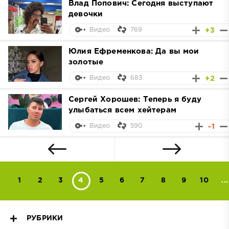
Влад Попович: Сегодня выступают
девочки
769
+3
Видео
Юлия Ефременкова: Да вы мои
золотые
683
+2
Видео
Сергей Хорошев: Теперь я буду
улыбаться всем хейтерам
590
-1
Видео
1
2
3
4
5
6
7
8
9
10
...
РУБРИКИ