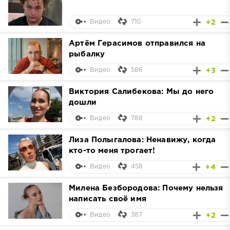
710
+2
Видео
Артём Герасимов отправился на
рыбалку
586
+3
Видео
Виктория Салибекова: Мы до него
дошли
788
+2
Видео
Лиза Полыгалова: Ненавижу, когда
кто-то меня трогает!
458
+4
Видео
Милена Безбородова: Почему нельзя
написать своё имя
387
+2
Видео