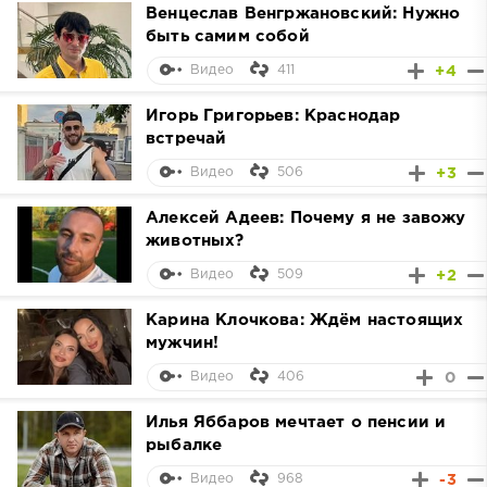
Венцеслав Венгржановский: Нужно
быть самим собой
411
+4
Видео
Игорь Григорьев: Краснодар
встречай
506
+3
Видео
Алексей Адеев: Почему я не завожу
животных?
509
+2
Видео
Карина Клочкова: Ждём настоящих
мужчин!
406
0
Видео
Илья Яббаров мечтает о пенсии и
рыбалке
968
-3
Видео