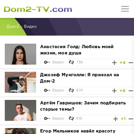
Дом-2
»
Видео
Анастасия Голд: Любовь моей
жизни, моя душа
738
+4
Видео
Джозеф Мунголле: Я приехал на
Дом-2
874
+6
Видео
Артём Гавришов: Зачем подбирать
старые темы?
616
+1
Видео
Егор Мельников навёл красоту