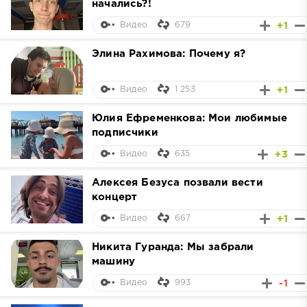
начались?!
679
+1
Видео
Элина Рахимова: Почему я?
1 253
+1
Видео
Юлия Ефременкова: Мои любимые
подписчики
635
+3
Видео
Алексея Безуса позвали вести
концерт
667
+1
Видео
Никита Гуранда: Мы забрали
машину
993
-1
Видео