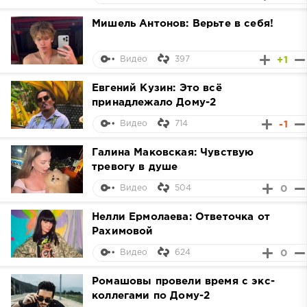
Мишель Антонов: Верьте в себя!
397
+1
Видео
Евгений Кузин: Это всё
принадлежало Дому-2
714
-1
Видео
Галина Маковская: Чувствую
тревогу в душе
504
0
Видео
Нелли Ермолаева: Ответочка от
Рахимовой
624
0
Видео
Ромашовы провели время с экс-
коллегами по Дому-2