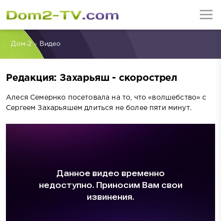
Дом-2
»
Видео
Редакция: Захарьяш - скорострел
Алеся Семернко посетовала на то, что «волшебство» с
Сергеем Захарьяшем длиться не более пяти минут.