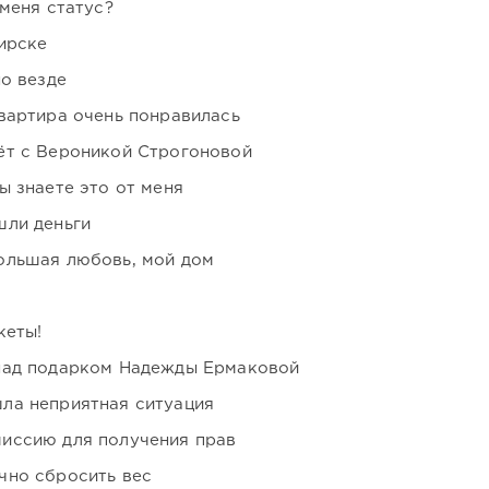
 меня статус?
ирске
но везде
вартира очень понравилась
ёт с Вероникой Строгоновой
ы знаете это от меня
шли деньги
ольшая любовь, мой дом
кеты!
над подарком Надежды Ермаковой
ла неприятная ситуация
иссию для получения прав
чно сбросить вес