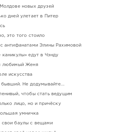
 Молдове новых друзей
ко дней улетает в Питер
сь
о, это того стоило
 с антифанатами Элины Рахимовой
 каникулы» едут в Чэнду
я любимый Женя
оле искусства
 бывший. Не додумывайте...
ленивый, чтобы стать ведущим
лько лицо, но и причёску
большая умничка
 свои баулы с вещами