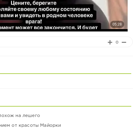
0
похож на лешего
нием от красоты Майорки