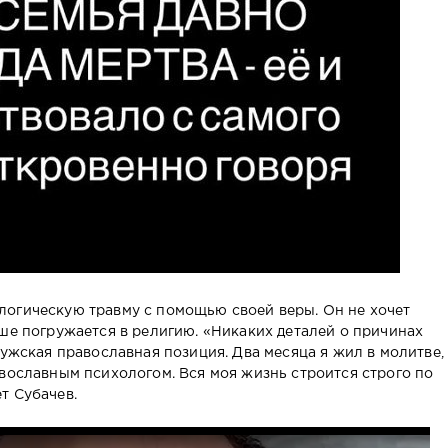
логическую травму с помощью своей веры. Он не хочет
ьше погружается в религию. «Никаких деталей о причинах
мужская православная позиция. Два месяца я жил в молитве,
авославным психологом. Вся моя жизнь строится строго по
т Субачев.