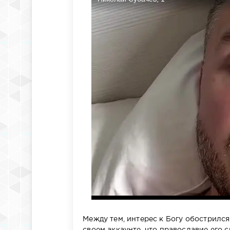
Между тем, интерес к Богу обострился
своем аккаунте, что православие его 