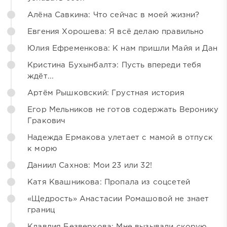
Алёна Савкина: Что сейчас в моей жизни?
Евгения Хорошева: Я всё делаю правильно
Юлия Ефременкова: К нам пришли Майя и Дан
Кристина Бухынбалтэ: Пусть впереди тебя
ждёт...
Артём Рышковский: Грустная история
Егор Мельников не готов содержать Веронику
Гракович
Надежда Ермакова улетает с мамой в отпуск
к морю
Даниил Сахнов: Мои 23 или 32!
Катя Квашникова: Пропала из соцсетей
«Щедрость» Анастасии Ромашовой не знает
границ
Клавдия Безверхова: Мне вызывали скорую