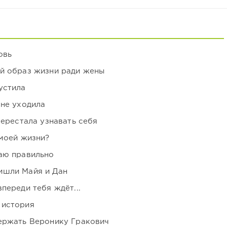
овь
ой образ жизни ради жены
устила
 не уходила
перестала узнавать себя
 моей жизни?
аю правильно
ишли Майя и Дан
переди тебя ждёт...
 история
держать Веронику Гракович