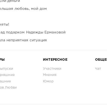
шли деньги
ольшая любовь, мой дом
кеты!
над подарком Надежды Ермаковой
ла неприятная ситуация
РЫ
ИНТЕРЕСНОЕ
ОБЩЕ
выпуски
Участники
Чат
дняшние
Мнения
ашние
Юмор
ов Любви