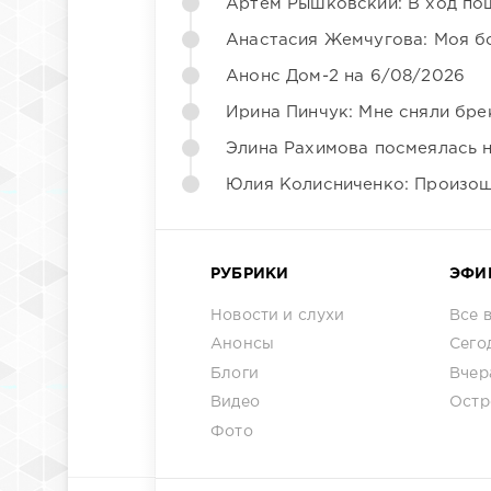
Артём Рышковский: В ход по
Анастасия Жемчугова: Моя б
Анонс Дом-2 на 6/08/2026
Ирина Пинчук: Мне сняли бре
Элина Рахимова посмеялась 
Юлия Колисниченко: Произош
РУБРИКИ
ЭФИ
Новости и слухи
Все 
Анонсы
Сего
Блоги
Вчер
Видео
Остр
Фото