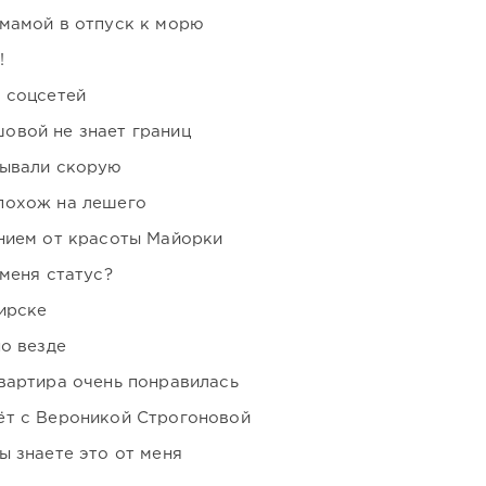
мамой в отпуск к морю
!
 соцсетей
овой не знает границ
зывали скорую
похож на лешего
нием от красоты Майорки
 меня статус?
ирске
но везде
вартира очень понравилась
ёт с Вероникой Строгоновой
ы знаете это от меня