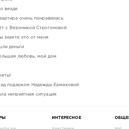
но везде
вартира очень понравилась
ёт с Вероникой Строгоновой
ы знаете это от меня
шли деньги
ольшая любовь, мой дом
кеты!
над подарком Надежды Ермаковой
ла неприятная ситуация
РЫ
ИНТЕРЕСНОЕ
ОБЩЕ
выпуски
Участники
Чат