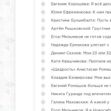
Евгения Хорошева: Я всё дел
Юлия Ефременкова: К нам пр
Кристина Бухынбалтэ: Пусть в
Артём Рышковский: Грустная
Егор Мельников не готов со
Надежда Ермакова улетает с 
Даниил Сахнов: Мои 23 или 32
Катя Квашникова: Пропала из
«Щедрость» Анастасии Ромаш
Клавдия Безверхова: Мне вы
Евгений Ромашов больше не 
Никита Гуранда под впечатле
Галина Маковская: А какой у
Егор Мельников: Я в Новосиб