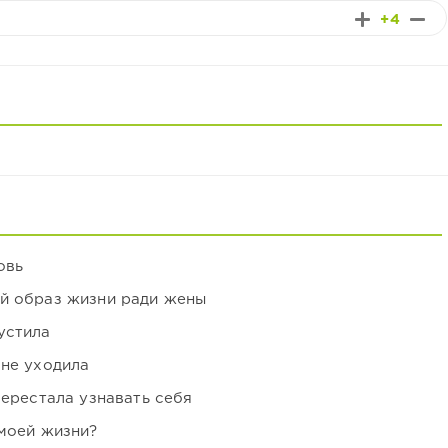
+4
овь
ой образ жизни ради жены
устила
 не уходила
перестала узнавать себя
 моей жизни?