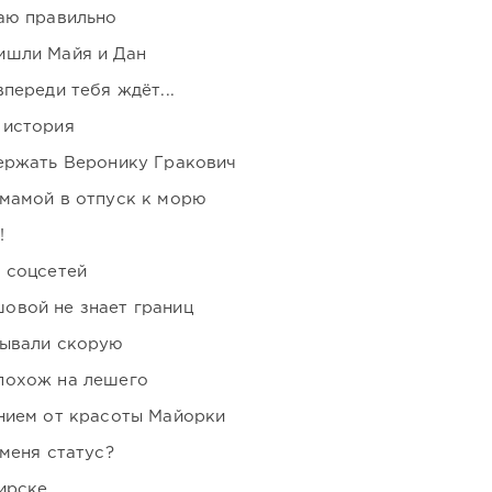
аю правильно
ишли Майя и Дан
переди тебя ждёт...
 история
держать Веронику Гракович
мамой в отпуск к морю
!
 соцсетей
овой не знает границ
зывали скорую
похож на лешего
нием от красоты Майорки
 меня статус?
ирске