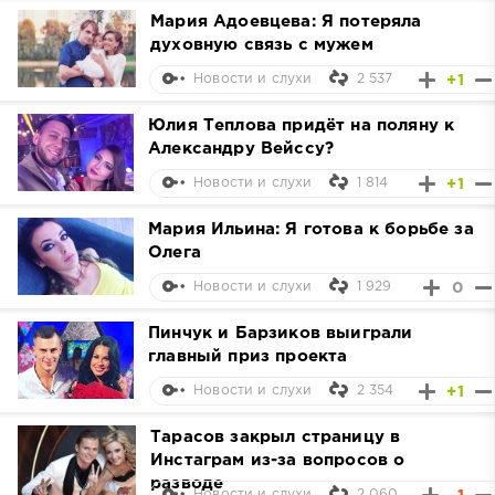
Мария Адоевцева: Я потеряла
духовную связь с мужем
2 537
+1
Новости и слухи
Юлия Теплова придёт на поляну к
Александру Вейссу?
1 814
+1
Новости и слухи
Мария Ильина: Я готова к борьбе за
Олега
1 929
0
Новости и слухи
Пинчук и Барзиков выиграли
главный приз проекта
2 354
+1
Новости и слухи
Тарасов закрыл страницу в
Инстаграм из-за вопросов о
разводе
2 060
Новости и слухи