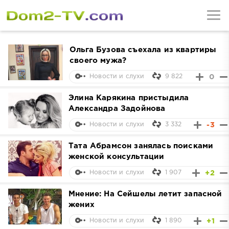
Ольга Бузова съехала из квартиры
своего мужа?
9 822
0
Новости и слухи
Элина Карякина пристыдила
Александра Задойнова
3 332
-3
Новости и слухи
Тата Абрамсон занялась поисками
женской консультации
1 907
+2
Новости и слухи
Мнение: На Сейшелы летит запасной
жених
1 890
+1
Новости и слухи