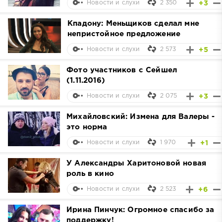
2 350
+3
Новости и слухи
Кпадону: Меньщиков сделал мне
непристойное предложение
2 573
+5
Новости и слухи
Фото участников с Сейшел
(1.11.2016)
2 075
+3
Новости и слухи
Михайловский: Измена для Валеры -
это норма
1 970
+1
Новости и слухи
У Александры Харитоновой новая
роль в кино
2 523
+6
Новости и слухи
Ирина Пинчук: Огромное спасибо за
поддержку!