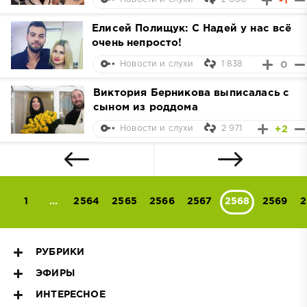
-1
Елисей Полищук: С Надей у нас всё
очень непросто!
1 838
0
Новости и слухи
Виктория Берникова выписалась с
сыном из роддома
2 971
+2
Новости и слухи
1
...
2564
2565
2566
2567
2568
2569
2
РУБРИКИ
ЭФИРЫ
ИНТЕРЕСНОЕ