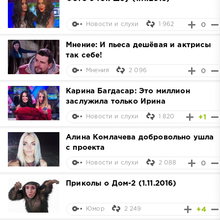
1 962
0
Новости и слухи
Мнение: И пьеса дешёвая и актрисы
так себе!
2 096
0
Мнения
Карина Багдасар: Это миллион
заслужила только Ирина
1 820
+1
Новости и слухи
Алина Комлачева добровольно ушла
с проекта
2 088
0
Новости и слухи
Приколы о Дом-2 (1.11.2016)
2 249
+4
Юмор