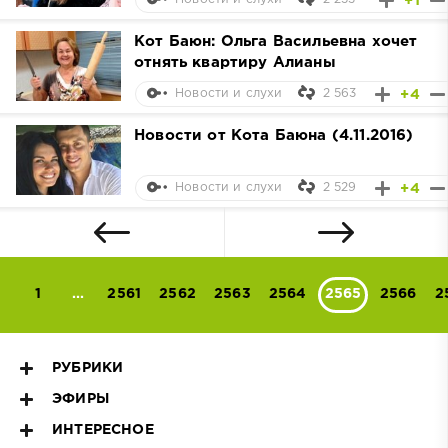
+1
Кот Баюн: Ольга Васильевна хочет
отнять квартиру Алианы
2 563
+4
Новости и слухи
Новости от Кота Баюна (4.11.2016)
2 529
+4
Новости и слухи
1
...
2561
2562
2563
2564
2565
2566
2
РУБРИКИ
ЭФИРЫ
ИНТЕРЕСНОЕ