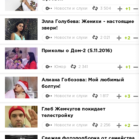
3 504
+1
Новости и слухи
Элла Голубева: Женихи - настоящие
звери!
2 021
+2
Новости и слухи
Приколы о Дом-2 (5.11.2016)
2 341
+1
Юмор
Алиана Гобозова: Мой любимый
болтун!
1 817
+3
Новости и слухи
Глеб Жемчугов покидает
телестройку
2 256
+2
Новости и слухи
Свежая фотоподборка от семейства