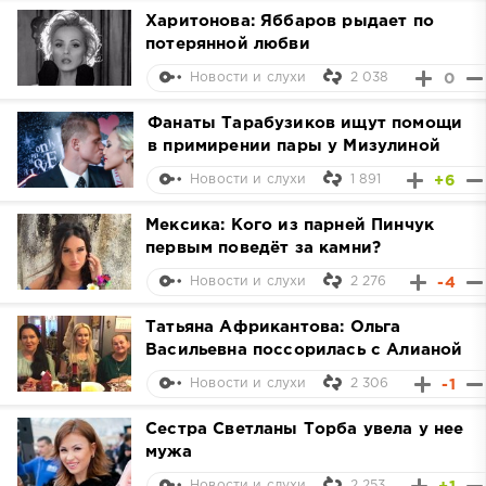
Харитонова: Яббаров рыдает по
потерянной любви
2 038
0
Новости и слухи
Фанаты Тарабузиков ищут помощи
в примирении пары у Мизулиной
1 891
+6
Новости и слухи
Мексика: Кого из парней Пинчук
первым поведёт за камни?
2 276
-4
Новости и слухи
Татьяна Африкантова: Ольга
Васильевна поссорилась с Алианой
2 306
-1
Новости и слухи
Сестра Светланы Торба увела у нее
мужа
2 253
Новости и слухи