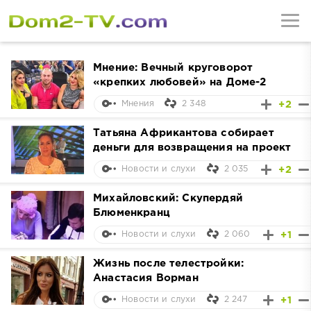
Мнение: Вечный круговорот
«крепких любовей» на Доме-2
2 348
+2
Мнения
Татьяна Африкантова собирает
деньги для возвращения на проект
2 035
+2
Новости и слухи
Михайловский: Скупердяй
Блюменкранц
2 060
+1
Новости и слухи
Жизнь после телестройки:
Анастасия Ворман
2 247
+1
Новости и слухи