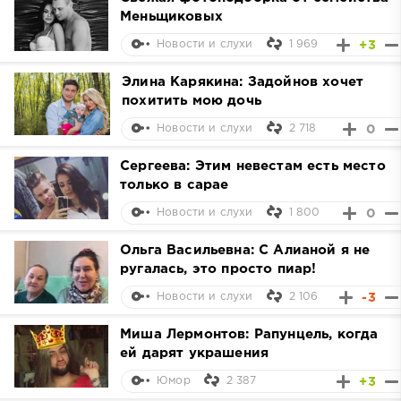
Меньщиковых
1 969
+3
Новости и слухи
Элина Карякина: Задойнов хочет
похитить мою дочь
2 718
0
Новости и слухи
Сергеева: Этим невестам есть место
только в сарае
1 800
0
Новости и слухи
Ольга Васильевна: С Алианой я не
ругалась, это просто пиар!
2 106
-3
Новости и слухи
Миша Лермонтов: Рапунцель, когда
ей дарят украшения
2 387
+3
Юмор