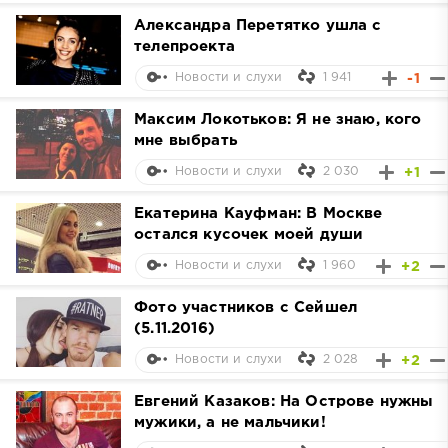
Александра Перетятко ушла с
телепроекта
1 941
-1
Новости и слухи
Максим Локотьков: Я не знаю, кого
мне выбрать
2 030
+1
Новости и слухи
Екатерина Кауфман: В Москве
остался кусочек моей души
1 960
+2
Новости и слухи
Фото участников с Сейшел
(5.11.2016)
2 028
+2
Новости и слухи
Евгений Казаков: На Острове нужны
мужики, а не мальчики!