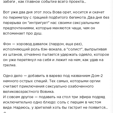
забеги , как главное событие всего проекта...
Вот уже два дня этот лось Вова орет, носится и скачет
по периметру с грацией подбитого бегемота. Два дня без
перерыва он "интригует" нас своими сексуальными
предпочтениями, которые меняются чаще, чем он
вспоминает про душ.
Фон — хоровод давалок (пардон, еще раз),
исполняющий роль бэк-вокала, а "солист", выпрыгивая
из штанов, отчаянно пытается удержать одеяло, которое
он уже перетянул на себя и лежит на нем, как удав на
грелке.
Одно дело — добавить в варево под названием Дом-2
немного острых специй. Тех самых, которыми оргии
считают приключения сексуально озабоченного
великовозрастного Вовика.
И совсем другое — подавать на стол три эфира подряд
исключительно одно блюдо: соль с перцем в чистом
виде. Надеюсь, у зрителей хоть бы гастрит не появится...
☺