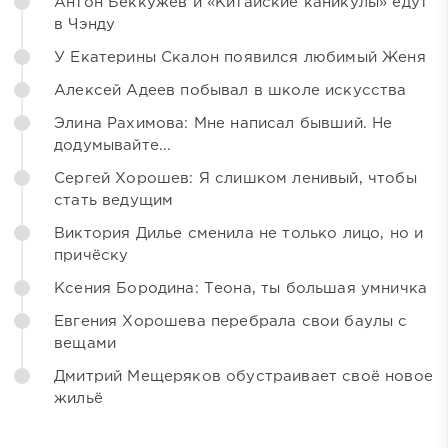
Антон Беккужев и «Китайские каникулы» едут
в Чэнду
У Екатерины Скалон появился любимый Женя
Алексей Адеев побывал в школе искусства
Элина Рахимова: Мне написал бывший. Не
додумывайте...
Сергей Хорошев: Я слишком ленивый, чтобы
стать ведущим
Виктория Дилье сменила не только лицо, но и
причёску
Ксения Бородина: Теона, ты большая умничка
Евгения Хорошева перебрала свои баулы с
вещами
Дмитрий Мещеряков обустраивает своё новое
жильё