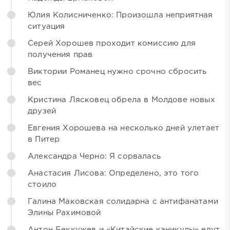
Юлия Колисниченко: Произошла неприятная
ситуация
Серей Хорошев проходит комиссию для
получения прав
Виктории Романец нужно срочно сбросить
вес
Кристина Лясковец обрела в Молдове новых
друзей
Евгения Хорошева на несколько дней улетает
в Питер
Александра Черно: Я сорвалась
Анастасия Лисова: Определено, это того
стоило
Галина Маковская солидарна с антифанатами
Элины Рахимовой
Антон Беккужев и «Китайские каникулы» едут