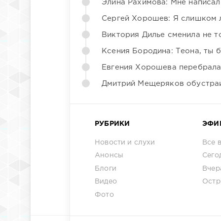
Элина Рахимова: Мне написал
Сергей Хорошев: Я слишком 
Виктория Дилье сменила не то
Ксения Бородина: Теона, ты 
Евгения Хорошева перебрала
Дмитрий Мещеряков обустраи
РУБРИКИ
ЭФИ
Новости и слухи
Все 
Анонсы
Сего
Блоги
Вчер
Видео
Остр
Фото