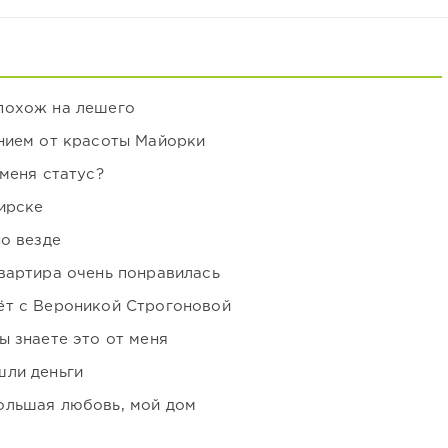
похож на лешего
нием от красоты Майорки
 меня статус?
ирске
но везде
вартира очень понравилась
ёт с Вероникой Строгоновой
ы знаете это от меня
шли деньги
ольшая любовь, мой дом