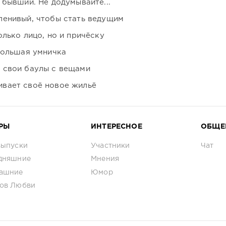
 бывший. Не додумывайте...
ленивый, чтобы стать ведущим
лько лицо, но и причёску
большая умничка
 свои баулы с вещами
вает своё новое жильё
РЫ
ИНТЕРЕСНОЕ
ОБЩЕ
выпуски
Участники
Чат
дняшние
Мнения
ашние
Юмор
ов Любви