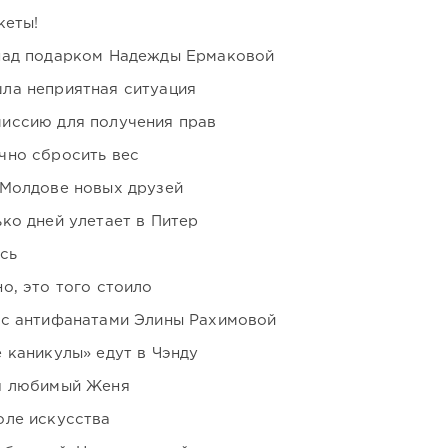
кеты!
над подарком Надежды Ермаковой
ла неприятная ситуация
иссию для получения прав
чно сбросить вес
 Молдове новых друзей
ко дней улетает в Питер
сь
о, это того стоило
 с антифанатами Элины Рахимовой
 каникулы» едут в Чэнду
я любимый Женя
оле искусства