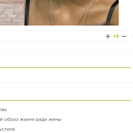
+5
овь
ой образ жизни ради жены
устила