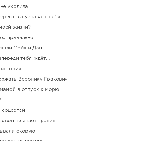
 не уходила
перестала узнавать себя
 моей жизни?
аю правильно
ишли Майя и Дан
переди тебя ждёт...
 история
держать Веронику Гракович
мамой в отпуск к морю
!
 соцсетей
овой не знает границ
зывали скорую