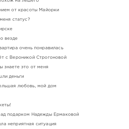
похож на лешего
нием от красоты Майорки
 меня статус?
ирске
но везде
вартира очень понравилась
ёт с Вероникой Строгоновой
ы знаете это от меня
шли деньги
ольшая любовь, мой дом
кеты!
над подарком Надежды Ермаковой
ла неприятная ситуация