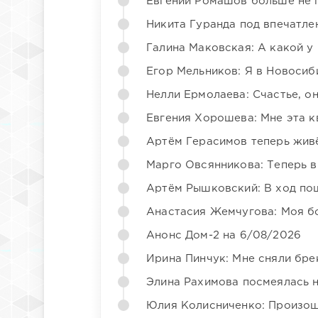
Евгений Ромашов больше не 
Никита Гуранда под впечатле
Галина Маковская: А какой у
Егор Мельников: Я в Новосиб
Нелли Ермолаева: Счастье, о
Евгения Хорошева: Мне эта к
Артём Герасимов теперь жив
Марго Овсянникова: Теперь в
Артём Рышковский: В ход по
Анастасия Жемчугова: Моя б
Анонс Дом-2 на 6/08/2026
Ирина Пинчук: Мне сняли бре
Элина Рахимова посмеялась 
Юлия Колисниченко: Произош