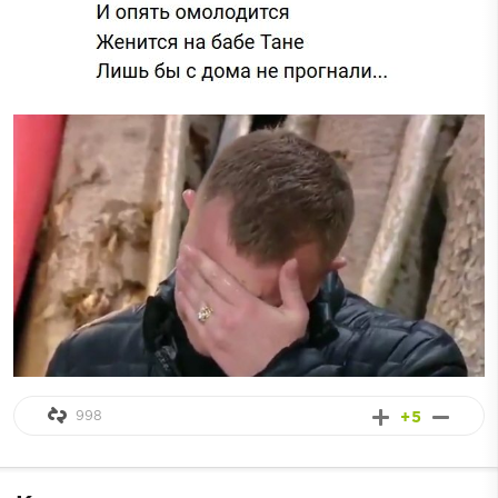
998
+5