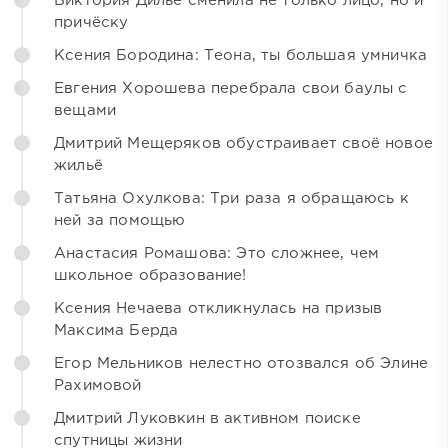
Виктория Дилье сменила не только лицо, но и
причёску
Ксения Бородина: Теона, ты большая умничка
Евгения Хорошева перебрала свои баулы с
вещами
Дмитрий Мещеряков обустраивает своё новое
жильё
Татьяна Охулкова: Три раза я обращаюсь к
ней за помощью
Анастасия Ромашова: Это сложнее, чем
школьное образование!
Ксения Нечаева откликнулась на призыв
Максима Берда
Егор Мельников нелестно отозвался об Элине
Рахимовой
Дмитрий Луковкин в активном поиске
спутницы жизни