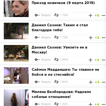
Приход новичков (9 марта 2019)
1 766
+6
Видео
Даниил Сахнов: Таким я стал
благодаря тебе!
1 736
+5
Видео
Даниил Сахнов: Увезите ее в
Москву!
1 669
+4
Видео
Саймон Марданшин: Ты главное не
бойся и не стесняйся!
1 842
+3
Видео
Милена Безбородова: Надоело
собачье отношение!
1 325
+4
Видео