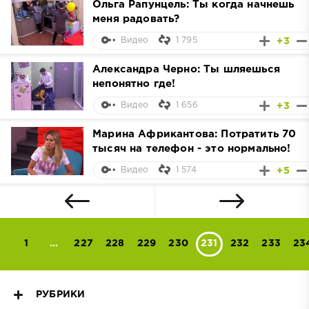
Ольга Рапунцель: Ты когда начнешь
меня радовать?
1 795
+3
Видео
Александра Черно: Ты шляешься
непонятно где!
1 656
+3
Видео
Марина Африкантова: Потратить 70
тысяч на телефон - это нормально!
1 574
+5
Видео
1
...
227
228
229
230
231
232
233
23
РУБРИКИ