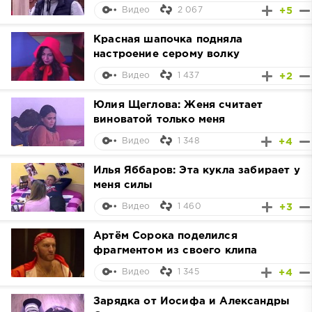
2 067
+5
Видео
Красная шапочка подняла
настроение серому волку
1 437
+2
Видео
Юлия Щеглова: Женя считает
виноватой только меня
1 348
+4
Видео
Илья Яббаров: Эта кукла забирает у
меня силы
1 460
+3
Видео
Артём Сорока поделился
фрагментом из своего клипа
1 345
+4
Видео
Зарядка от Иосифа и Александры