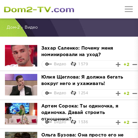
Дом-2
»
Видео
Захар Саленко: Почему меня
номинировали на уход?
1 579
+2
Видео
Юлия Щеглова: Я должна бегать
вокруг него и ухаживать!
1 254
+2
Видео
Артем Сорока: Ты одиночка, я
одиночка. Давай строить
отношения?
1 536
+2
Видео
Ольга Бузова: Она просто его не