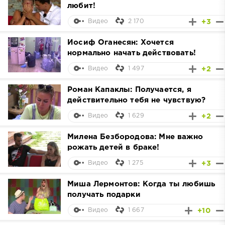
любит!
2 170
+3
Видео
Иосиф Оганесян: Хочется
нормально начать действовать!
1 497
+2
Видео
Роман Капаклы: Получается, я
действительно тебя не чувствую?
1 629
+2
Видео
Милена Безбородова: Мне важно
рожать детей в браке!
1 275
+3
Видео
Миша Лермонтов: Когда ты любишь
получать подарки
1 667
+10
Видео