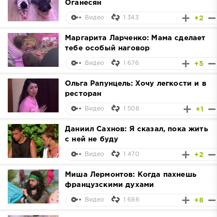
Оганесян
1 343
+2
Видео
Маргарита Ларченко: Мама сделает
тебе особый наговор
1 676
+5
Видео
Ольга Рапунцель: Хочу легкости и в
ресторан
1 506
+1
Видео
Даниил Сахнов: Я сказал, пока жить
с ней не буду
1 470
+2
Видео
Миша Лермонтов: Когда пахнешь
французскими духами
1 686
+8
Видео