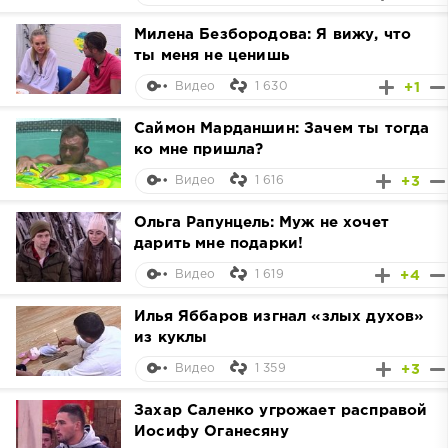
Милена Безбородова: Я вижу, что
ты меня не ценишь
1 630
+1
Видео
Саймон Марданшин: Зачем ты тогда
ко мне пришла?
1 616
+3
Видео
Ольга Рапунцель: Муж не хочет
дарить мне подарки!
1 619
+4
Видео
Илья Яббаров изгнал «злых духов»
из куклы
1 359
+3
Видео
Захар Саленко угрожает расправой
Иосифу Оганесяну