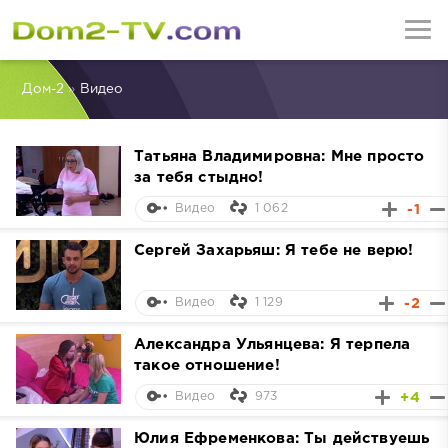
Дом-2
»
Видео
Татьяна Владимировна: Мне просто
за тебя стыдно!
1 062
-1
Видео
Сергей Захарьяш: Я тебе не верю!
1 129
-2
Видео
Александра Ульянцева: Я терпела
такое отношение!
973
+4
Видео
Юлия Ефременкова: Ты действуешь