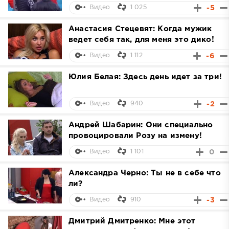
1 025
-5
Видео
Анастасия Стецевят: Когда мужик
ведет себя так, для меня это дико!
1 112
-6
Видео
Юлия Белая: Здесь день идет за три!
940
-2
Видео
Андрей Шабарин: Они специально
провоцировали Розу на измену!
1 101
0
Видео
Александра Черно: Ты не в себе что
ли?
910
-3
Видео
Дмитрий Дмитренко: Мне этот