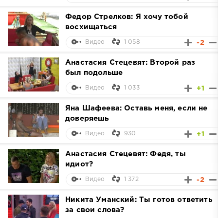
Федор Стрелков: Я хочу тобой
восхищаться
1 058
-2
Видео
Анастасия Стецевят: Второй раз
был подольше
1 033
+1
Видео
Яна Шафеева: Оставь меня, если не
доверяешь
930
+1
Видео
Анастасия Стецевят: Федя, ты
идиот?
1 372
-2
Видео
Никита Уманский: Ты готов ответить
за свои слова?