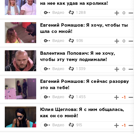
на нее как удав на кролика!
1 288
0
Видео
Евгений Ромашов: Я хочу, чтобы ты
шла со мной!
936
0
Видео
Валентина Попович: Я не хочу,
чтобы эту тему поднимали!
1 339
0
Видео
Евгений Ромашов: Я сейчас разорву
это на тебе!
1 455
-1
Видео
Юлия Щеглова: Я с ним общалась,
как он со мной!
915
-1
Видео