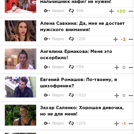
мальчишник нафиг не нужен!
999
+20
Видео
Алена Савкина: Да, мне не достает
мужского внимания!
1 226
-2
Видео
Ангелина Ермакова: Меня это
оскорбило!
1 119
0
Видео
Евгений Ромашов: По-твоему, я
шизофреник?
1 022
0
Видео
Захар Саленко: Хорошая девочка,
но не для меня!
1 229
-1
Видео