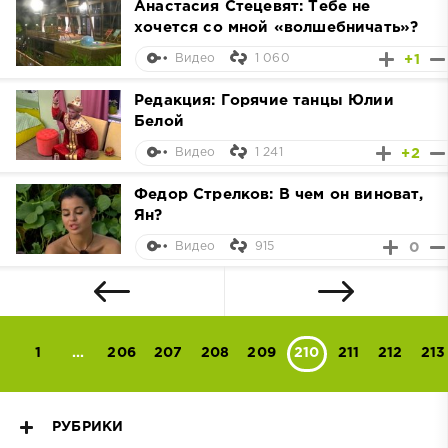
Анастасия Стецевят: Тебе не
хочется со мной «волшебничать»?
1 060
+1
Видео
Редакция: Горячие танцы Юлии
Белой
1 241
+2
Видео
Федор Стрелков: В чем он виноват,
Ян?
915
0
Видео
1
...
206
207
208
209
210
211
212
213
РУБРИКИ