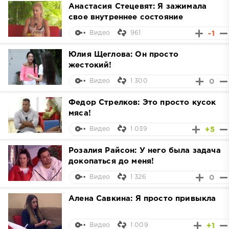
Анастасия Стецевят: Я зажимала
свое внутреннее состояние
961
-1
Видео
Юлия Щеглова: Он просто
жестокий!
1 300
0
Видео
Федор Стрелков: Это просто кусок
мяса!
1 039
+5
Видео
Розалия Райсон: У него была задача
докопаться до меня!
1 326
0
Видео
Алена Савкина: Я просто привыкла
1 009
+1
Видео