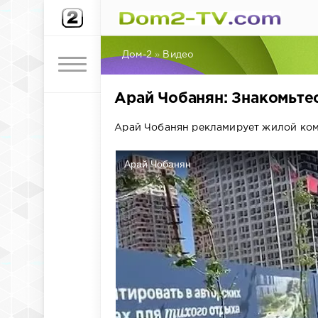
Дом-2
»
Видео
Арай Чобанян: Знакомьтес
Арай Чобанян рекламирует жилой комп