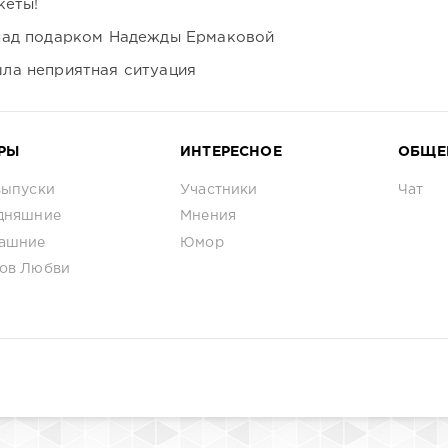
кеты!
над подарком Надежды Ермаковой
ла неприятная ситуация
РЫ
ИНТЕРЕСНОЕ
ОБЩЕ
выпуски
Участники
Чат
дняшние
Мнения
ашние
Юмор
ов Любви