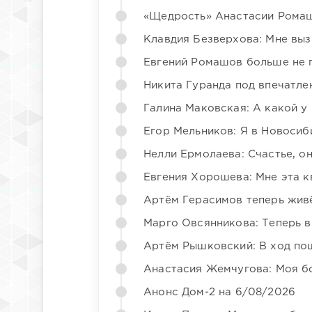
«Щедрость» Анастасии Ромаш
Клавдия Безверхова: Мне вы
Евгений Ромашов больше не 
Никита Гуранда под впечатле
Галина Маковская: А какой у
Егор Мельников: Я в Новосиб
Нелли Ермолаева: Счастье, о
Евгения Хорошева: Мне эта к
Артём Герасимов теперь жив
Марго Овсянникова: Теперь в
Артём Рышковский: В ход по
Анастасия Жемчугова: Моя б
Анонс Дом-2 на 6/08/2026