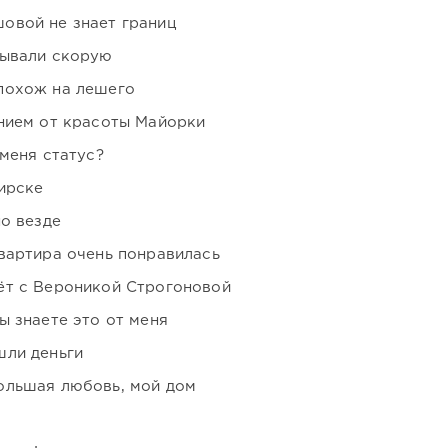
овой не знает границ
зывали скорую
похож на лешего
нием от красоты Майорки
 меня статус?
ирске
но везде
вартира очень понравилась
ёт с Вероникой Строгоновой
ы знаете это от меня
шли деньги
ольшая любовь, мой дом