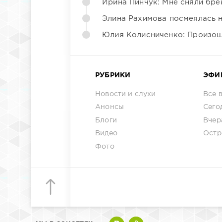
Ирина Пинчук: Мне сняли бре
Элина Рахимова посмеялась 
Юлия Колисниченко: Произош
РУБРИКИ
ЭФИ
Новости и слухи
Все 
Анонсы
Сего
Блоги
Вчер
Видео
Остр
Фото