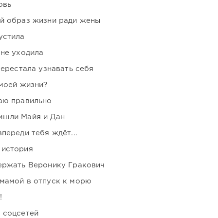
овь
ой образ жизни ради жены
устила
 не уходила
перестала узнавать себя
 моей жизни?
аю правильно
ишли Майя и Дан
переди тебя ждёт...
 история
держать Веронику Гракович
мамой в отпуск к морю
!
 соцсетей