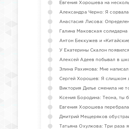
Евгения Хорошева на несколь
Александра Черно: Я сорвала
Анастасия Лисова: Определен
Галина Маковская солидарна
Антон Беккужев и «Китайские
У Екатерины Скалон появилс
Алексей Адеев побывал в шк
Элина Рахимова: Мне написал
Сергей Хорошев: Я слишком 
Виктория Дилье сменила не то
Ксения Бородина: Теона, ты 
Евгения Хорошева перебрала
Дмитрий Мещеряков обустраи
Татьяна Охулкова: Три раза 