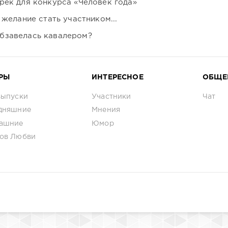
рек для конкурса «Человек года»
 желание стать участником...
бзавелась кавалером?
РЫ
ИНТЕРЕСНОЕ
ОБЩЕ
выпуски
Участники
Чат
дняшние
Мнения
ашние
Юмор
ов Любви