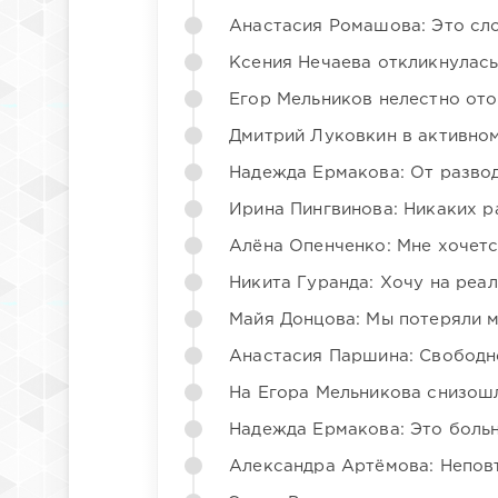
Анастасия Ромашова: Это сл
Ксения Нечаева откликнулас
Егор Мельников нелестно от
Дмитрий Луковкин в активно
Надежда Ермакова: От развода
Ирина Пингвинова: Никаких р
Алёна Опенченко: Мне хочетс
Никита Гуранда: Хочу на реа
Майя Донцова: Мы потеряли 
Анастасия Паршина: Свободн
На Егора Мельникова снизош
Надежда Ермакова: Это больн
Александра Артёмова: Непов