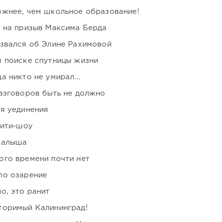
ожнее, чем школьное образование!
ь на призыв Максима Берда
озвался об Элине Рахимовой
м поиске спутницы жизни
 никто не умирал...
азговоров быть не должно
я уединения
лити-шоу
малыша
ого времени почти нет
ло озарение
о, это ранит
торимый Калининград!