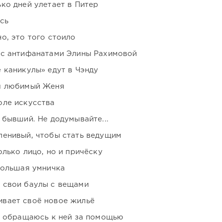
ко дней улетает в Питер
сь
о, это того стоило
 с антифанатами Элины Рахимовой
 каникулы» едут в Чэнду
я любимый Женя
оле искусства
 бывший. Не додумывайте...
ленивый, чтобы стать ведущим
лько лицо, но и причёску
большая умничка
 свои баулы с вещами
вает своё новое жильё
я обращаюсь к ней за помощью