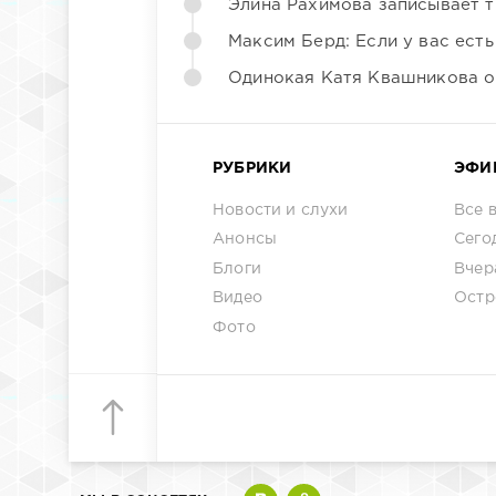
Элина Рахимова записывает т
Максим Берд: Если у вас есть
Одинокая Катя Квашникова о
РУБРИКИ
ЭФИ
Новости и слухи
Все 
Анонсы
Сего
Блоги
Вчер
Видео
Остр
Фото