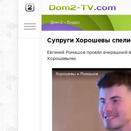
Дом-2
»
Видео
Супруги Хорошевы спели
Евгений Ромашов провёл вчерашний ве
Хорошевыми.