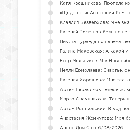
Катя Квашникова: Пропала из
«Щедрость» Анастасии Ромаш
Клавдия Безверхова: Мне вы
Евгений Ромашов больше не 
Никита Гуранда под впечатле
Галина Маковская: А какой у
Егор Мельников: Я в Новосиб
Нелли Ермолаева: Счастье, о
Евгения Хорошева: Мне эта к
Артём Герасимов теперь жив
Марго Овсянникова: Теперь в
Артём Рышковский: В ход по
Анастасия Жемчугова: Моя б
Анонс Дом-2 на 6/08/2026