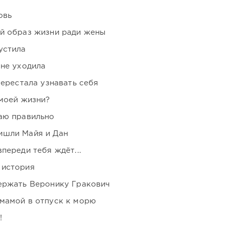
овь
ой образ жизни ради жены
устила
 не уходила
перестала узнавать себя
 моей жизни?
аю правильно
ишли Майя и Дан
переди тебя ждёт...
 история
держать Веронику Гракович
мамой в отпуск к морю
!