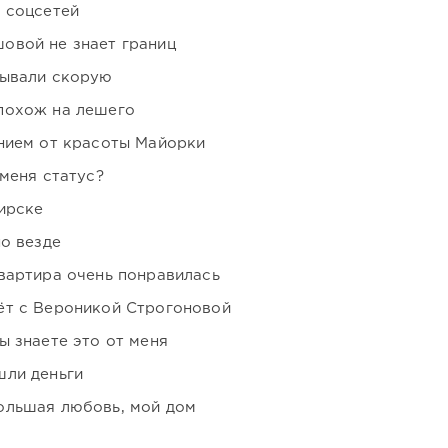
 соцсетей
овой не знает границ
зывали скорую
похож на лешего
нием от красоты Майорки
 меня статус?
ирске
но везде
вартира очень понравилась
ёт с Вероникой Строгоновой
ы знаете это от меня
шли деньги
ольшая любовь, мой дом