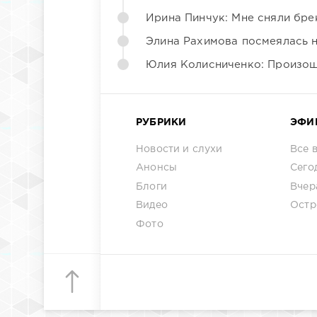
Ирина Пинчук: Мне сняли бре
Элина Рахимова посмеялась 
Юлия Колисниченко: Произош
РУБРИКИ
ЭФИ
Новости и слухи
Все 
Анонсы
Сего
Блоги
Вчер
Видео
Остр
Фото