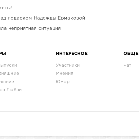
кеты!
над подарком Надежды Ермаковой
ла неприятная ситуация
РЫ
ИНТЕРЕСНОЕ
ОБЩЕ
выпуски
Участники
Чат
дняшние
Мнения
ашние
Юмор
ов Любви