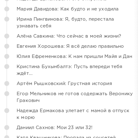
Мария Давидова: Как будто и не уходила
Ирина Пингвинова: Я, будто, перестала
узнавать себя
Алёна Савкина: Что сейчас в моей жизни?
Евгения Хорошева: Я всё делаю правильно
Юлия Ефременкова: К нам пришли Майя и Дан
Кристина Бухынбалтэ: Пусть впереди тебя
ждёт...
Артём Рышковский: Грустная история
Егор Мельников не готов содержать Веронику
Гракович
Надежда Ермакова улетает с мамой в отпуск
к морю
Даниил Сахнов: Мои 23 или 32!
Катя Квашникова: Пропала из соцсетей