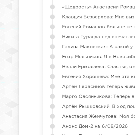
«Щедрость» Анастасии Ромаш
Клавдия Безверхова: Мне вы
Евгений Ромашов больше не 
Никита Гуранда под впечатле
Галина Маковская: А какой у
Егор Мельников: Я в Новосиб
Нелли Ермолаева: Счастье, о
Евгения Хорошева: Мне эта к
Артём Герасимов теперь жив
Марго Овсянникова: Теперь в
Артём Рышковский: В ход по
Анастасия Жемчугова: Моя б
Анонс Дом-2 на 6/08/2026