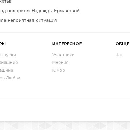
кеты!
над подарком Надежды Ермаковой
ла неприятная ситуация
РЫ
ИНТЕРЕСНОЕ
ОБЩЕ
выпуски
Участники
Чат
дняшние
Мнения
ашние
Юмор
ов Любви