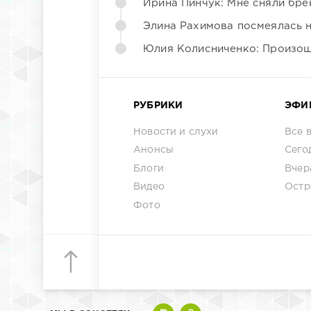
Ирина Пинчук: Мне сняли бре
Элина Рахимова посмеялась 
Юлия Колисниченко: Произош
РУБРИКИ
ЭФИ
Новости и слухи
Все 
Анонсы
Сего
Блоги
Вчер
Видео
Остр
Фото