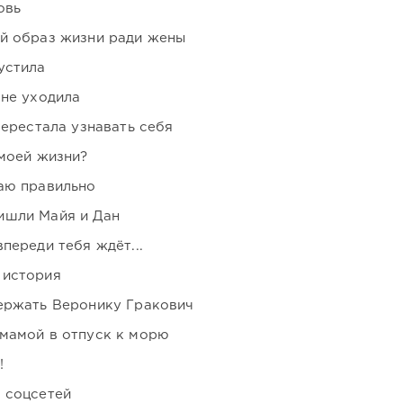
овь
ой образ жизни ради жены
устила
 не уходила
перестала узнавать себя
 моей жизни?
аю правильно
ишли Майя и Дан
переди тебя ждёт...
 история
держать Веронику Гракович
мамой в отпуск к морю
!
 соцсетей