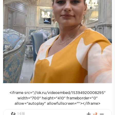
<iframe src="//ok.ru/videoembed/15394920008295"
width="700" height="410" frameborder="0"
allow="autoplay" allowfullscreen=""></iframe>
1 618
-2