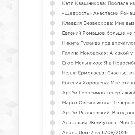
Катя Квашникова: Пропала из
«Щедрость» Анастасии Ромаш
Клавдия Безверхова: Мне вы
Евгений Ромашов больше не 
Никита Гуранда под впечатле
Галина Маковская: А какой у
Егор Мельников: Я в Новосиб
Нелли Ермолаева: Счастье, о
Евгения Хорошева: Мне эта к
Артём Герасимов теперь жив
Марго Овсянникова: Теперь в
Артём Рышковский: В ход по
Анастасия Жемчугова: Моя б
Анонс Дом-2 на 6/08/2026