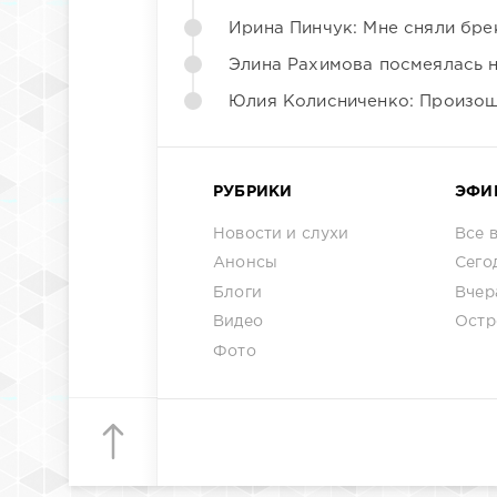
Ирина Пинчук: Мне сняли бре
Элина Рахимова посмеялась 
Юлия Колисниченко: Произош
РУБРИКИ
ЭФИ
Новости и слухи
Все 
Анонсы
Сего
Блоги
Вчер
Видео
Остр
Фото