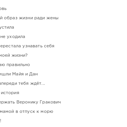
овь
ой образ жизни ради жены
устила
 не уходила
перестала узнавать себя
 моей жизни?
аю правильно
ишли Майя и Дан
переди тебя ждёт...
 история
держать Веронику Гракович
мамой в отпуск к морю
!