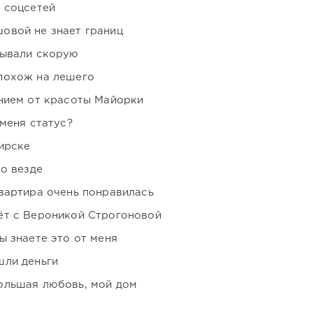
 соцсетей
овой не знает границ
зывали скорую
похож на лешего
нием от красоты Майорки
 меня статус?
ирске
но везде
вартира очень понравилась
ёт с Вероникой Строгоновой
ы знаете это от меня
шли деньги
ольшая любовь, мой дом