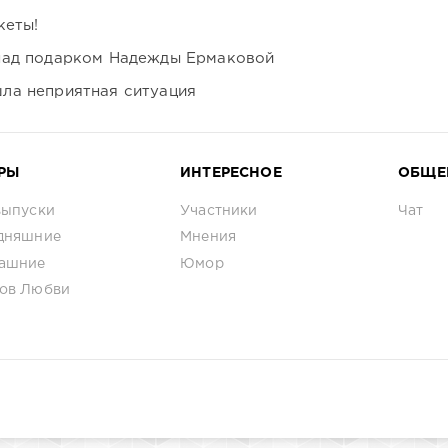
кеты!
над подарком Надежды Ермаковой
ла неприятная ситуация
РЫ
ИНТЕРЕСНОЕ
ОБЩЕ
выпуски
Участники
Чат
дняшние
Мнения
ашние
Юмор
ов Любви