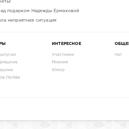
кеты!
над подарком Надежды Ермаковой
ла неприятная ситуация
РЫ
ИНТЕРЕСНОЕ
ОБЩЕ
выпуски
Участники
Чат
дняшние
Мнения
ашние
Юмор
ов Любви