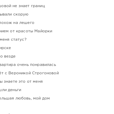
овой не знает границ
зывали скорую
похож на лешего
нием от красоты Майорки
 меня статус?
ирске
но везде
вартира очень понравилась
ёт с Вероникой Строгоновой
ы знаете это от меня
шли деньги
ольшая любовь, мой дом