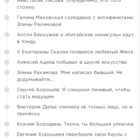
Анастасия Лисова: Определено, это того
стоило
Галина Маковская солидарна с антифанатами
Элины Рахимовой
Антон Беккужев и «Китайские каникулы» едут
в Чэнду
У Екатерины Скалон появился любимый Женя
Алексей Адеев побывал в школе искусства
Элина Рахимова: Мне написал бывший. Не
додумывайте...
Сергей Хорошев: Я слишком ленивый, чтобы
стать ведущим
Виктория Дилье сменила не только лицо, но и
причёску
Ксения Бородина: Теона, ты большая умничка
Евгения Хорошева перебрала свои баулы с