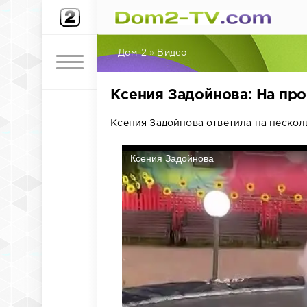
Дом-2
»
Видео
Ксения Задойнова: На про
Ксения Задойнова ответила на нескол