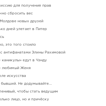
иссию для получения прав
чно сбросить вес
 Молдове новых друзей
ко дней улетает в Питер
сь
о, это того стоило
 с антифанатами Элины Рахимовой
 каникулы» едут в Чэнду
я любимый Женя
оле искусства
 бывший. Не додумывайте...
ленивый, чтобы стать ведущим
лько лицо, но и причёску