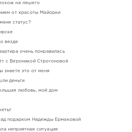
похож на лешего
нием от красоты Майорки
 меня статус?
ирске
но везде
вартира очень понравилась
ёт с Вероникой Строгоновой
ы знаете это от меня
шли деньги
ольшая любовь, мой дом
кеты!
над подарком Надежды Ермаковой
ла неприятная ситуация