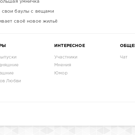
большая умничка
 свои баулы с вещами
вает своё новое жильё
РЫ
ИНТЕРЕСНОЕ
ОБЩЕ
выпуски
Участники
Чат
дняшние
Мнения
ашние
Юмор
ов Любви