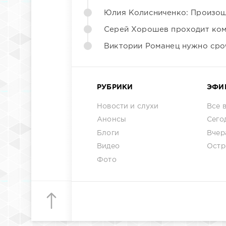
Юлия Колисниченко: Произош
Серей Хорошев проходит ком
Виктории Романец нужно сро
РУБРИКИ
ЭФИ
Новости и слухи
Все 
Анонсы
Сего
Блоги
Вчер
Видео
Остр
Фото