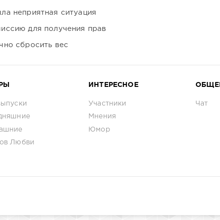
ла неприятная ситуация
иссию для получения прав
чно сбросить вес
РЫ
ИНТЕРЕСНОЕ
ОБЩЕ
выпуски
Участники
Чат
дняшние
Мнения
ашние
Юмор
ов Любви