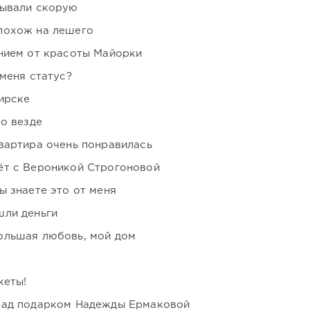
зывали скорую
похож на лешего
нием от красоты Майорки
 меня статус?
ирске
но везде
вартира очень понравилась
ёт с Вероникой Строгоновой
ы знаете это от меня
шли деньги
ольшая любовь, мой дом
кеты!
над подарком Надежды Ермаковой