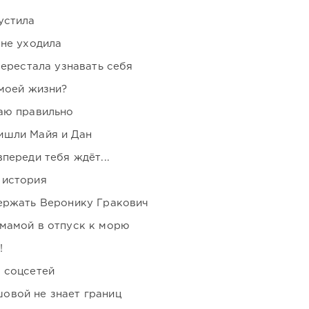
устила
 не уходила
перестала узнавать себя
 моей жизни?
аю правильно
ишли Майя и Дан
переди тебя ждёт...
 история
держать Веронику Гракович
мамой в отпуск к морю
!
 соцсетей
овой не знает границ