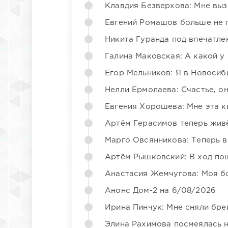
Клавдия Безверхова: Мне вы
Евгений Ромашов больше не 
Никита Гуранда под впечатле
Галина Маковская: А какой у
Егор Мельников: Я в Новосиб
Нелли Ермолаева: Счастье, о
Евгения Хорошева: Мне эта к
Артём Герасимов теперь жив
Марго Овсянникова: Теперь в
Артём Рышковский: В ход по
Анастасия Жемчугова: Моя б
Анонс Дом-2 на 6/08/2026
Ирина Пинчук: Мне сняли бре
Элина Рахимова посмеялась 