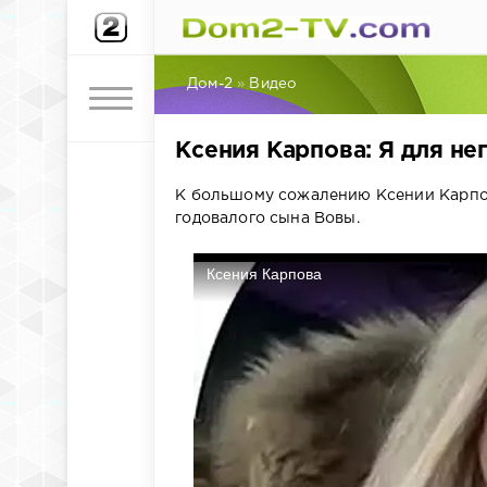
Дом-2
»
Видео
Ксения Карпова: Я для не
К большому сожалению Ксении Карпов
годовалого сына Вовы.