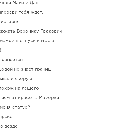
ишли Майя и Дан
переди тебя ждёт...
 история
держать Веронику Гракович
мамой в отпуск к морю
!
 соцсетей
овой не знает границ
зывали скорую
похож на лешего
нием от красоты Майорки
 меня статус?
ирске
но везде