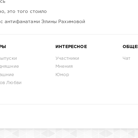
сь
о, это того стоило
 с антифанатами Элины Рахимовой
РЫ
ИНТЕРЕСНОЕ
ОБЩЕ
выпуски
Участники
Чат
дняшние
Мнения
ашние
Юмор
ов Любви