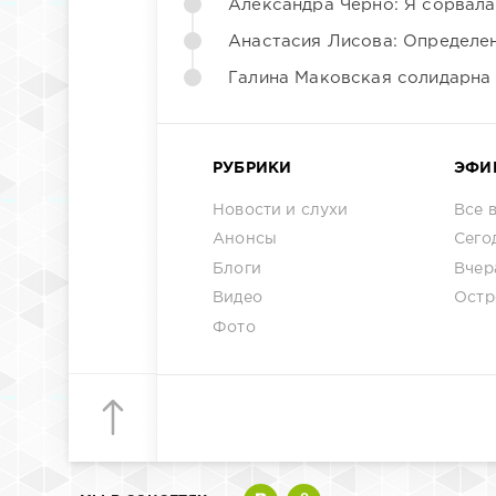
Александра Черно: Я сорвала
Анастасия Лисова: Определен
Галина Маковская солидарна
РУБРИКИ
ЭФИ
Новости и слухи
Все 
Анонсы
Сего
Блоги
Вчер
Видео
Остр
Фото