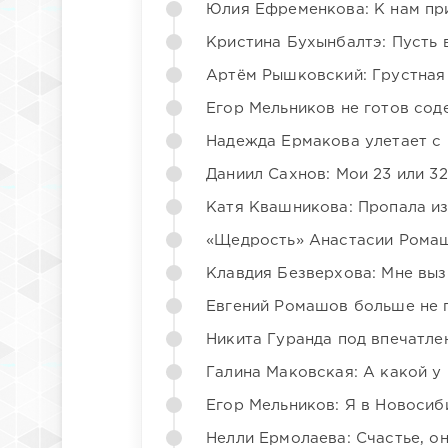
Юлия Ефременкова: К нам пр
Кристина Бухынбалтэ: Пусть в
Артём Рышковский: Грустная
Егор Мельников не готов со
Надежда Ермакова улетает с 
Даниил Сахнов: Мои 23 или 32
Катя Квашникова: Пропала из
«Щедрость» Анастасии Ромаш
Клавдия Безверхова: Мне вы
Евгений Ромашов больше не 
Никита Гуранда под впечатле
Галина Маковская: А какой у
Егор Мельников: Я в Новосиб
Нелли Ермолаева: Счастье, о