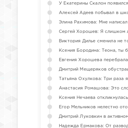
У Екатерины Скалон появилс
Алексей Адеев побывал в шк
Элина Рахимова: Мне написал
Сергей Хорошев: Я слишком 
Виктория Дилье сменила не то
Ксения Бородина: Теона, ты 
Евгения Хорошева перебрала
Дмитрий Мещеряков обустраи
Татьяна Охулкова: Три раза 
Анастасия Ромашова: Это сл
Ксения Нечаева откликнулас
Егор Мельников нелестно от
Дмитрий Луковкин в активно
Надежда Ермакова: От развода