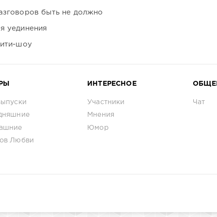
азговоров быть не должно
я уединения
лити-шоу
РЫ
ИНТЕРЕСНОЕ
ОБЩЕ
выпуски
Участники
Чат
дняшние
Мнения
ашние
Юмор
ов Любви