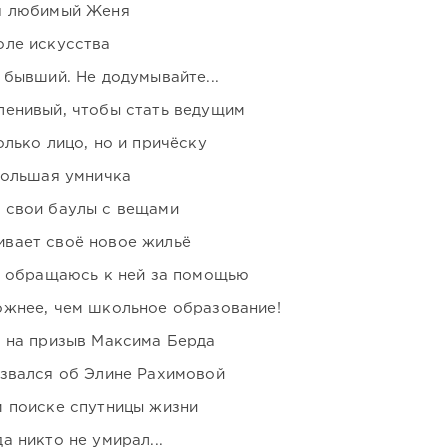
я любимый Женя
оле искусства
 бывший. Не додумывайте...
ленивый, чтобы стать ведущим
лько лицо, но и причёску
большая умничка
 свои баулы с вещами
вает своё новое жильё
я обращаюсь к ней за помощью
ожнее, чем школьное образование!
ь на призыв Максима Берда
озвался об Элине Рахимовой
м поиске спутницы жизни
 никто не умирал...