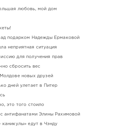
ольшая любовь, мой дом
кеты!
над подарком Надежды Ермаковой
ла неприятная ситуация
иссию для получения прав
чно сбросить вес
 Молдове новых друзей
ко дней улетает в Питер
сь
о, это того стоило
 с антифанатами Элины Рахимовой
 каникулы» едут в Чэнду