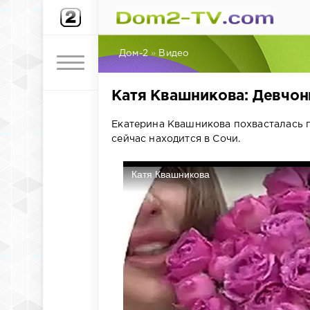
Дом-2
»
Видео
Катя Квашникова: Девчонк
Екатерина Квашникова похвасталась п
сейчас находится в Сочи.