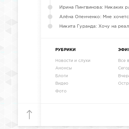
Ирина Пингвинова: Никаких р
Алёна Опенченко: Мне хочетс
Никита Гуранда: Хочу на реа
РУБРИКИ
ЭФИ
Новости и слухи
Все 
Анонсы
Сего
Блоги
Вчер
Видео
Остр
Фото