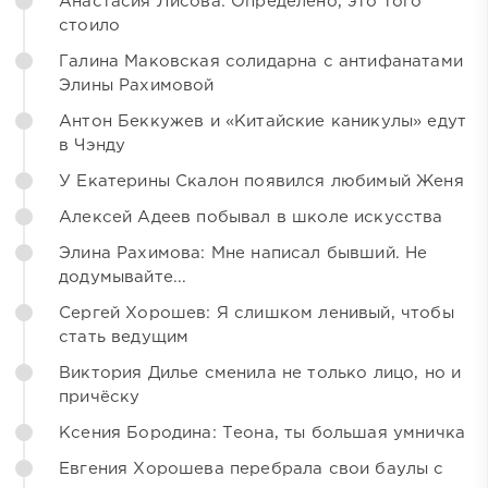
Анастасия Лисова: Определено, это того
стоило
Галина Маковская солидарна с антифанатами
Элины Рахимовой
Антон Беккужев и «Китайские каникулы» едут
в Чэнду
У Екатерины Скалон появился любимый Женя
Алексей Адеев побывал в школе искусства
Элина Рахимова: Мне написал бывший. Не
додумывайте...
Сергей Хорошев: Я слишком ленивый, чтобы
стать ведущим
Виктория Дилье сменила не только лицо, но и
причёску
Ксения Бородина: Теона, ты большая умничка
Евгения Хорошева перебрала свои баулы с