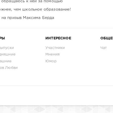
я обращаюсь к ней за помощью
ожнее, чем школьное образование!
ь на призыв Максима Берда
РЫ
ИНТЕРЕСНОЕ
ОБЩЕ
выпуски
Участники
Чат
дняшние
Мнения
ашние
Юмор
ов Любви