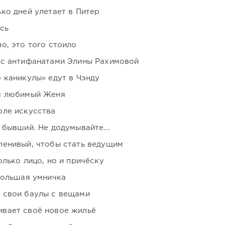
ко дней улетает в Питер
сь
о, это того стоило
 с антифанатами Элины Рахимовой
 каникулы» едут в Чэнду
я любимый Женя
оле искусства
 бывший. Не додумывайте...
ленивый, чтобы стать ведущим
лько лицо, но и причёску
большая умничка
 свои баулы с вещами
вает своё новое жильё