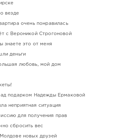
ирске
но везде
вартира очень понравилась
ёт с Вероникой Строгоновой
ы знаете это от меня
шли деньги
ольшая любовь, мой дом
кеты!
над подарком Надежды Ермаковой
ла неприятная ситуация
иссию для получения прав
чно сбросить вес
 Молдове новых друзей