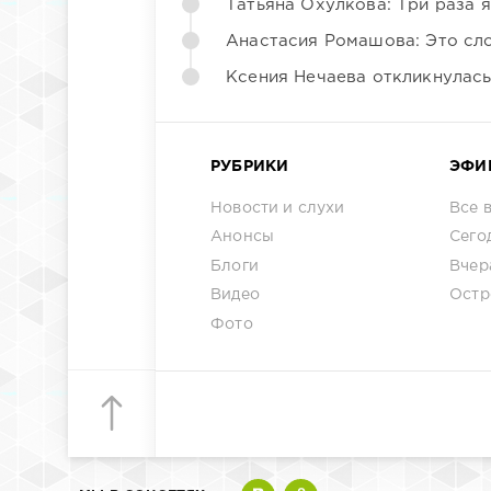
Татьяна Охулкова: Три раза 
Анастасия Ромашова: Это сл
Ксения Нечаева откликнулас
РУБРИКИ
ЭФИ
Новости и слухи
Все 
Анонсы
Сего
Блоги
Вчер
Видео
Остр
Фото