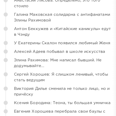
Анастасия Лисова: Определено, это того
стоило
Галина Маковская солидарна с антифанатами
Элины Рахимовой
Антон Беккужев и «Китайские каникулы» едут
в Чэнду
У Екатерины Скалон появился любимый Женя
Алексей Адеев побывал в школе искусства
Элина Рахимова: Мне написал бывший. Не
додумывайте...
Сергей Хорошев: Я слишком ленивый, чтобы
стать ведущим
Виктория Дилье сменила не только лицо, но и
причёску
Ксения Бородина: Теона, ты большая умничка
Евгения Хорошева перебрала свои баулы с