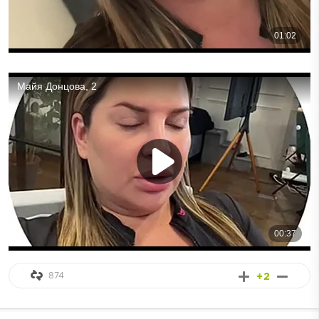
874
+2