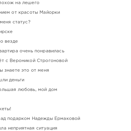
похож на лешего
нием от красоты Майорки
 меня статус?
ирске
но везде
вартира очень понравилась
ёт с Вероникой Строгоновой
ы знаете это от меня
шли деньги
ольшая любовь, мой дом
кеты!
над подарком Надежды Ермаковой
ла неприятная ситуация