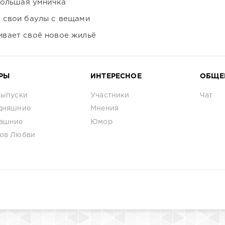
большая умничка
 свои баулы с вещами
вает своё новое жильё
РЫ
ИНТЕРЕСНОЕ
ОБЩЕ
выпуски
Участники
Чат
дняшние
Мнения
ашние
Юмор
ов Любви