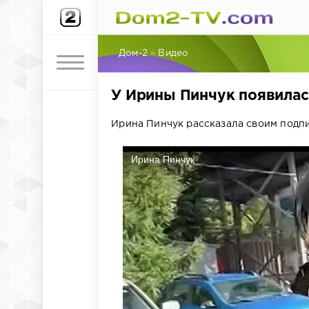
Дом-2
»
Видео
У Ирины Пинчук появилас
Ирина Пинчук рассказала своим подпис