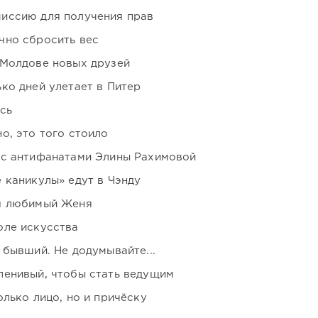
иссию для получения прав
чно сбросить вес
 Молдове новых друзей
ко дней улетает в Питер
сь
о, это того стоило
 с антифанатами Элины Рахимовой
 каникулы» едут в Чэнду
я любимый Женя
оле искусства
 бывший. Не додумывайте...
ленивый, чтобы стать ведущим
лько лицо, но и причёску