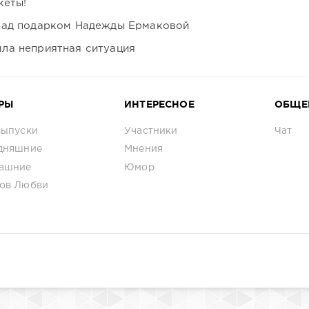
кеты!
над подарком Надежды Ермаковой
ла неприятная ситуация
РЫ
ИНТЕРЕСНОЕ
ОБЩЕ
выпуски
Участники
Чат
дняшние
Мнения
ашние
Юмор
ов Любви