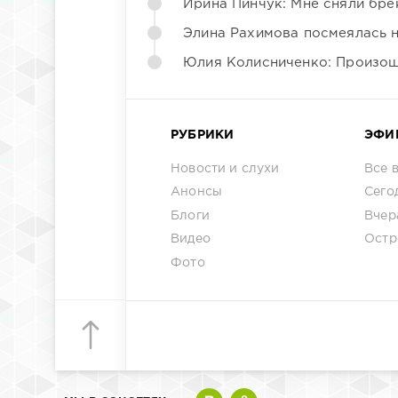
Ирина Пинчук: Мне сняли бре
Элина Рахимова посмеялась 
Юлия Колисниченко: Произош
РУБРИКИ
ЭФИ
Новости и слухи
Все 
Анонсы
Сего
Блоги
Вчер
Видео
Остр
Фото