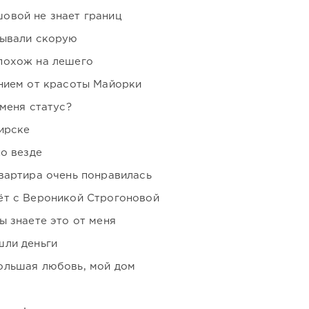
овой не знает границ
зывали скорую
похож на лешего
нием от красоты Майорки
 меня статус?
ирске
но везде
вартира очень понравилась
ёт с Вероникой Строгоновой
ы знаете это от меня
шли деньги
ольшая любовь, мой дом