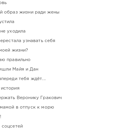
овь
ой образ жизни ради жены
устила
 не уходила
перестала узнавать себя
 моей жизни?
аю правильно
ишли Майя и Дан
переди тебя ждёт...
 история
держать Веронику Гракович
мамой в отпуск к морю
!
 соцсетей