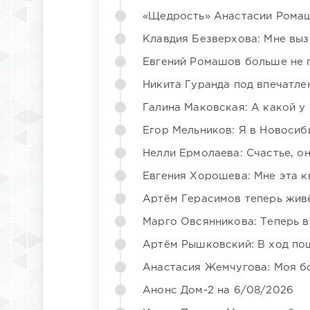
«Щедрость» Анастасии Ромаш
Клавдия Безверхова: Мне вы
Евгений Ромашов больше не 
Никита Гуранда под впечатле
Галина Маковская: А какой у
Егор Мельников: Я в Новосиб
Нелли Ермолаева: Счастье, о
Евгения Хорошева: Мне эта к
Артём Герасимов теперь жив
Марго Овсянникова: Теперь в
Артём Рышковский: В ход по
Анастасия Жемчугова: Моя б
Анонс Дом-2 на 6/08/2026