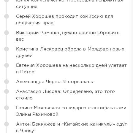
Юлия Колисниченко: Произошла неприятная
ситуация
Серей Хорошев проходит комиссию для
получения прав
Виктории Романец нужно срочно сбросить
вес
Кристина Лясковец обрела в Молдове новых
друзей
Евгения Хорошева на несколько дней улетает
в Питер
Александра Черно: Я сорвалась
Анастасия Лисова: Определено, это того
стоило
Галина Маковская солидарна с антифанатами
Элины Рахимовой
Антон Беккужев и «Китайские каникулы» едут
в Чэнду