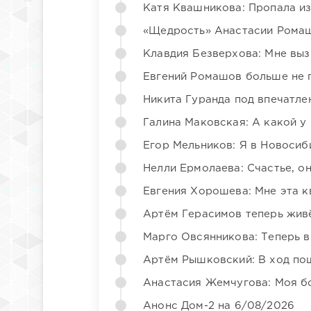
Катя Квашникова: Пропала из
«Щедрость» Анастасии Ромаш
Клавдия Безверхова: Мне вы
Евгений Ромашов больше не 
Никита Гуранда под впечатле
Галина Маковская: А какой у
Егор Мельников: Я в Новосиб
Нелли Ермолаева: Счастье, о
Евгения Хорошева: Мне эта к
Артём Герасимов теперь жив
Марго Овсянникова: Теперь в
Артём Рышковский: В ход по
Анастасия Жемчугова: Моя б
Анонс Дом-2 на 6/08/2026