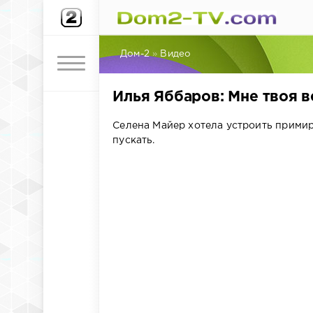
Дом-2
»
Видео
Илья Яббаров: Мне твоя в
Селена Майер хотела устроить примири
пускать.