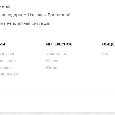
кеты!
над подарком Надежды Ермаковой
ла неприятная ситуация
РЫ
ИНТЕРЕСНОЕ
ОБЩЕ
выпуски
Участники
Чат
дняшние
Мнения
ашние
Юмор
ов Любви