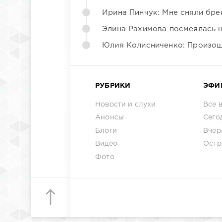
Ирина Пинчук: Мне сняли бре
Элина Рахимова посмеялась 
Юлия Колисниченко: Произош
РУБРИКИ
ЭФИ
Новости и слухи
Все 
Анонсы
Сего
Блоги
Вчер
Видео
Остр
Фото