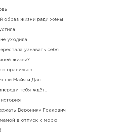
овь
ой образ жизни ради жены
устила
 не уходила
перестала узнавать себя
 моей жизни?
аю правильно
ишли Майя и Дан
переди тебя ждёт...
 история
держать Веронику Гракович
мамой в отпуск к морю
!