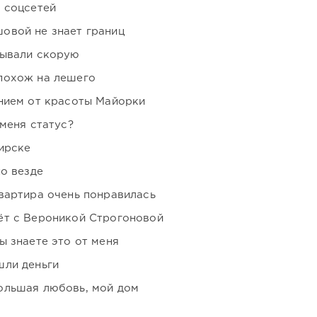
 соцсетей
овой не знает границ
зывали скорую
похож на лешего
нием от красоты Майорки
 меня статус?
ирске
но везде
вартира очень понравилась
ёт с Вероникой Строгоновой
ы знаете это от меня
шли деньги
ольшая любовь, мой дом