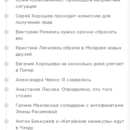
Юлия Колисниченко: Произошла неприятная
ситуация
Серей Хорошев проходит комиссию для
получения прав
Виктории Романец нужно срочно сбросить
вес
Кристина Лясковец обрела в Молдове новых
друзей
Евгения Хорошева на несколько дней улетает
в Питер
Александра Черно: Я сорвалась
Анастасия Лисова: Определено, это того
стоило
Галина Маковская солидарна с антифанатами
Элины Рахимовой
Антон Беккужев и «Китайские каникулы» едут
в Чэнду